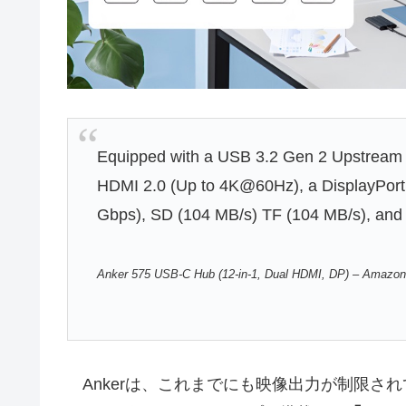
Equipped with a USB 3.2 Gen 2 Upstream
HDMI 2.0 (Up to 4K@60Hz), a DisplayPort 
Gbps), SD (104 MB/s) TF (104 MB/s), an
Anker 575 USB-C Hub (12-in-1, Dual HDMI, DP) – Amazo
Ankerは、これまでにも映像出力が制限されているMacB