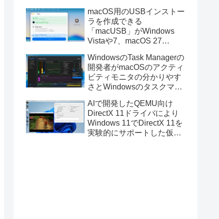
と発表。
macOS用のUSBインストー
ラを作成できる
「macUSB」がWindows
Vistaや7、macOS 27
Golden GateのUSBインス
WindowsのTask Managerの
トーラの作成に対応。
開発者がmacOSのアクティ
ビティモニタの分かりやす
さとWindowsのタスクマネ
ージャの詳細さを合わせた
AIで開発したQEMU向け
Mac用システムモニタアプ
DirectX 11ドライバにより
リ「Task Manager TMOG」
Windows 11でDirectX 11を
のBeta版を公開。
実験的にサポートした仮想
化ソフトウェア「UTM for
Mac v5.0.4」のBeta版が公
開。