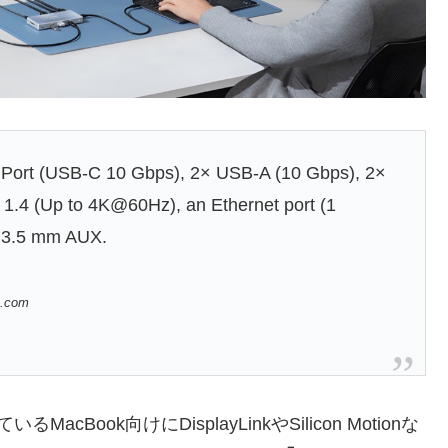
 Port (USB-C 10 Gbps), 2× USB-A (10 Gbps), 2×
1.4 (Up to 4K@60Hz), an Ethernet port (1
d 3.5 mm AUX.
n.com
ook向けにDisplayLinkやSilicon Motionな