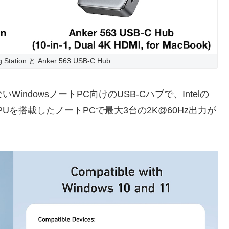
g Station と Anker 563 USB-C Hub
ないWindowsノートPC向けのUSB-Cハブで、Intelの
so GPUを搭載したノートPCで最大3台の2K@60Hz出力が