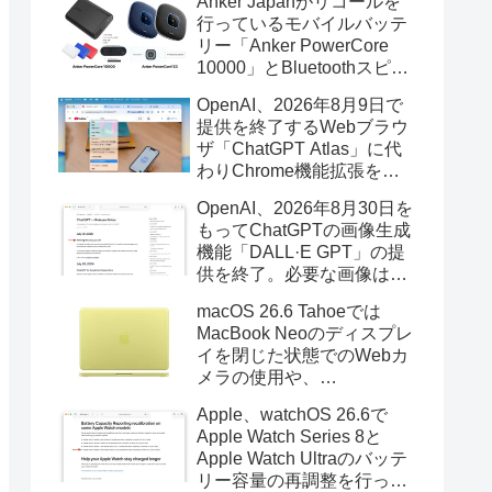
Anker Japanがリコールを
行っているモバイルバッテ
リー「Anker PowerCore
10000」とBluetoothスピー
カー「PowerConf S3」で周
OpenAI、2026年8月9日で
辺を焼損する火災が6月に3
提供を終了するWebブラウ
件発生していたそうなので
ザ「ChatGPT Atlas」に代
注意を。
わりChrome機能拡張をア
ップデートし、YouTube動
OpenAI、2026年8月30日を
画の質問やAsk ChatGPT機
もってChatGPTの画像生成
能を追加。
機能「DALL·E GPT」の提
供を終了。必要な画像は期
限までにダウンロードを。
macOS 26.6 Tahoeでは
MacBook Neoのディスプレ
イを閉じた状態でのWebカ
メラの使用や、
Finder/Apple Configuratorを
Apple、watchOS 26.6で
利用しMacBook Neoを復元
Apple Watch Series 8と
する際の安定性が向上。
Apple Watch Ultraのバッテ
リー容量の再調整を行った