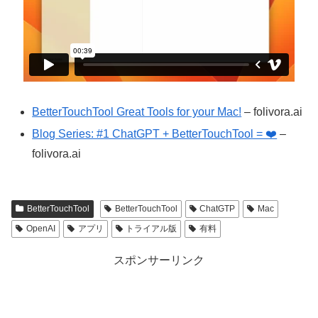
BetterTouchTool Great Tools for your Mac!
– folivora.ai
Blog Series: #1 ChatGPT + BetterTouchTool = ❤️
–
folivora.ai
BetterTouchTool
BetterTouchTool
ChatGTP
Mac
OpenAI
アプリ
トライアル版
有料
スポンサーリンク