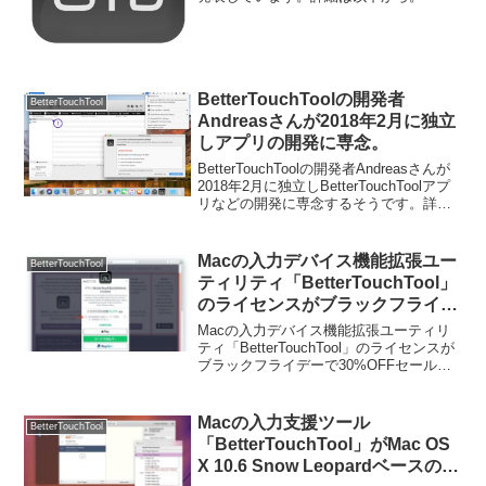
BetterTouchToolの開発者
BetterTouchTool
Andreasさんが2018年2月に独立
しアプリの開発に専念。
BetterTouchToolの開発者Andreasさんが
2018年2月に独立しBetterTouchToolアプ
リなどの開発に専念するそうです。詳細
は以下から。
Macの入力デバイス機能拡張ユー
BetterTouchTool
ティリティ「BetterTouchTool」
のライセンスがブラックフライデ
ーで30%OFFセール中。
Macの入力デバイス機能拡張ユーティリ
ティ「BetterTouchTool」のライセンスが
ブラックフライデーで30%OFFセールと
なっています。詳細は以下から。
Macの入力支援ツール
BetterTouchTool
「BetterTouchTool」がMac OS
X 10.6 Snow LeopardベースのUI