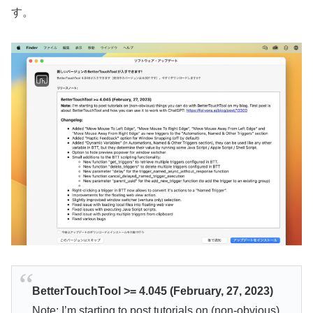
す。
BetterTouchTool >= 4.045 (February, 27, 2023)
Note: I’m starting to post tutorials on (non-obvious)