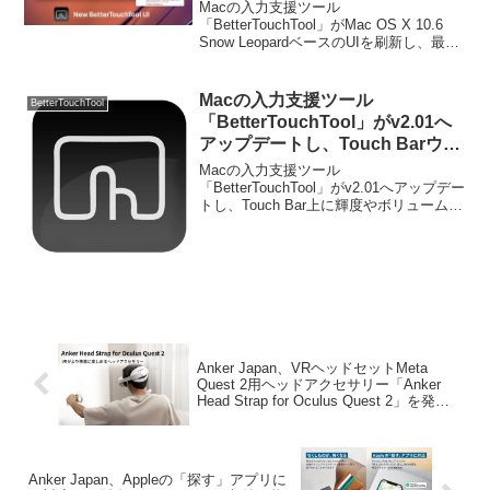
を刷新し、最新のmacOSに合わ
Macの入力支援ツール
せたUIへアップデートすると発
「BetterTouchTool」がMac OS X 10.6
Snow LeopardベースのUIを刷新し、最新
表。
のmacOSに合わせたUIへアップデートす
ると発表しています。詳細は以下から。
Macの入力支援ツール
BetterTouchTool
「BetterTouchTool」がv2.01へ
アップデートし、Touch Barウィ
ジェットをサポート。
Macの入力支援ツール
「BetterTouchTool」がv2.01へアップデー
トし、Touch Bar上に輝度やボリュームス
ライダー、Apple Scriptの実行結果などを
表示するウィジェット機能を追加したと
発表しています。詳細は以下か...
Anker Japan、VRヘッドセットMeta
Quest 2用ヘッドアクセサリー「Anker
Head Strap for Oculus Quest 2」を発
売。
Anker Japan、Appleの「探す」アプリに