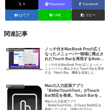
X
Mastodon
Facebook
はてブ
LINE
コピー
関連記事
ノッチ付きMacBook Proの広く
BetterTouchTool
なったメニューバー領域に廃止さ
れたTouch Barを再現するNotch
Bar機能を追加した
ノッチ付きMacBook Proの広くなったメ
「BetterTouchTool v3.690」が
ニューバーに廃止されたTouch Barを再現
する「Notch Bar」機能を追加した
正式にリリース。
「BetterTouchTool v3.690」が正式にリリ
ースされています。詳細は以下から。
Macの入力拡張アプリ
BetterTouchTool
「BetterTouchTool」がTouch
Bar対応を発表。Touch Barをサ
ポートしていないアプリも操作可
Macの入力拡張アプリ
能に。
「BetterTouchTool」がTouch Bar対応を
発表しています。詳細は以下から。