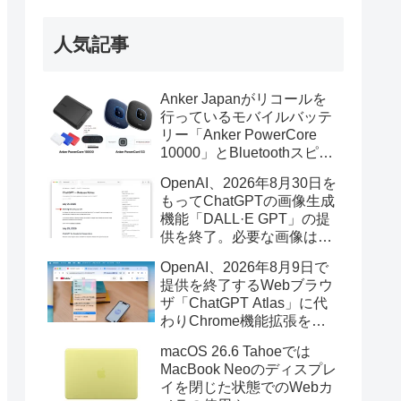
人気記事
Anker Japanがリコールを
行っているモバイルバッテ
リー「Anker PowerCore
10000」とBluetoothスピー
カー「PowerConf S3」で周
OpenAI、2026年8月30日を
辺を焼損する火災が6月に3
もってChatGPTの画像生成
件発生していたそうなので
機能「DALL·E GPT」の提
注意を。
供を終了。必要な画像は期
限までにダウンロードを。
OpenAI、2026年8月9日で
提供を終了するWebブラウ
ザ「ChatGPT Atlas」に代
わりChrome機能拡張をア
ップデートし、YouTube動
macOS 26.6 Tahoeでは
画の質問やAsk ChatGPT機
MacBook Neoのディスプレ
能を追加。
イを閉じた状態でのWebカ