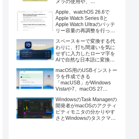
メラの使用や、
Finder/Apple Configuratorを
Apple、watchOS 26.6で
利用しMacBook Neoを復元
Apple Watch Series 8と
する際の安定性が向上。
Apple Watch Ultraのバッテ
リー容量の再調整を行った
と発表。
スペースキーで変換する代
わりに、打ち間違いを気に
せずに入力したローマ字を
AIで自然な日本語に変換し
てくれるMac用の日本語入
macOS用のUSBインストー
力アプリ「Nospace」がリ
ラを作成できる
リース。
「macUSB」がWindows
Vistaや7、macOS 27
Golden GateのUSBインス
WindowsのTask Managerの
トーラの作成に対応。
開発者がmacOSのアクティ
ビティモニタの分かりやす
さとWindowsのタスクマネ
ージャの詳細さを合わせた
Mac用システムモニタアプ
リ「Task Manager TMOG」