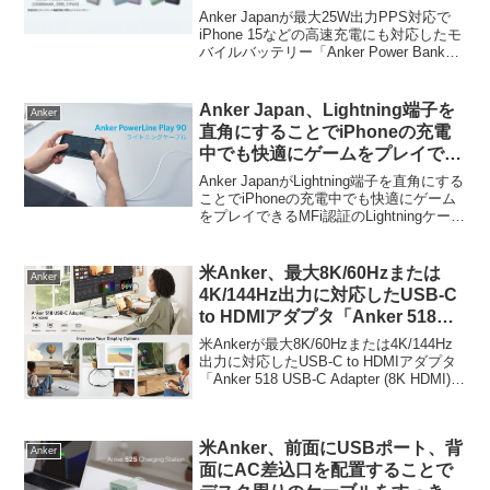
「Anker Power Bank
Anker Japanが最大25W出力PPS対応で
(10000mAh, 25W, 3 Port)」を発
iPhone 15などの高速充電にも対応したモ
バイルバッテリー「Anker Power Bank
売。
(10000mAh, 25W, 3 Port)」を発売してい
ます。詳細は以下から。
Anker Japan、Lightning端子を
Anker
直角にすることでiPhoneの充電
中でも快適にゲームをプレイでき
るMFi認証のLightningケーブル
Anker JapanがLightning端子を直角にする
「Anker PowerLine Play 90 ライ
ことでiPhoneの充電中でも快適にゲーム
をプレイできるMFi認証のLightningケーブ
トニングケーブル」を発売。
ル「Anker PowerLine Play 90 ライトニン
グケーブル」を発売しています...
米Anker、最大8K/60Hzまたは
Anker
4K/144Hz出力に対応したUSB-C
to HDMIアダプタ「Anker 518
USB-C Adapter (8K HDMI)」を
米Ankerが最大8K/60Hzまたは4K/144Hz
発売。
出力に対応したUSB-C to HDMIアダプタ
「Anker 518 USB-C Adapter (8K HDMI)」
を発売しています。詳細は以下から。
米Anker、前面にUSBポート、背
Anker
面にAC差込口を配置することで