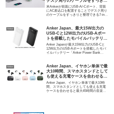
デスク周りのケーブルをすっきり
と整理できる7-in-1の電源タップ
米Ankerが前面にUSB-A/-Cポート、背面
「Anker 525 Charging Station」
にAC差込口を配置することでデスク周り
のケーブルをすっきりと整理できる7-in-1
を発売。
の電源タップ「Anker 525 Charging
Station」を発売しています。詳細は以下
から。
Anker Japan、最大15W出力の
Anker
USB-Cと12W出力のUSB-Aポー
トを搭載したモバイルバッテリー
「Anker Power Bank
Anker Japanが最大15W出力のUSB-Cと
(20000mAh, 15W, 2-Port)」のホ
12W出力のUSB-Aポートを搭載したモバ
イルバッテリー「Anker Power Bank
ワイトモデルを発売。
(20000mAh, 15W, 2-Port)」のホワイトモ
デルを発売しています。詳細は以下か
ら...
Anker Japan、イヤホン単体で最
Anker
大10時間、スマホスタンドとして
も使える充電ケースを合わせると
最大45時間の音楽再生が可能で、
Anker Japan、イヤホン単体で最大10時
ANCやIP54防塵防水機能を備え
間、スマホスタンドとしても使える充電
ケースを合わせると最大45時間の音楽再
たワイヤレスイヤホン
生が可能で、ANCやIP54防塵防水機能を
「Soundcore P30i」を発売。
備えたワイヤレスイヤホン「Soundcore
P30i」を発売しています。詳...