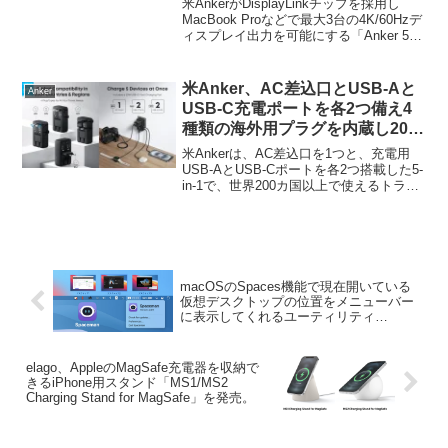
米AnkerがDisplayLinkチップを採用し
Docking Station (10-in-1, for
MacBook Proなどで最大3台の4K/60Hzデ
ィスプレイ出力を可能にする「Anker 564
MacBook)」を発売。
USB-C Docking Station (10-in-1, for
MacBook)...
米Anker、AC差込口とUSB-Aと
Anker
USB-C充電ポートを各2つ備え4
種類の海外用プラグを内蔵し200
ヶ国以上で使える電源アダプタ
米Ankerは、AC差込口を1つと、充電用
「Anker Nano Travel Adapter
USB-AとUSB-Cポートを各2つ搭載した5-
in-1で、世界200カ国以上で使えるトラベ
(5-in-1, 20W)」を発売。
ル電源アダプタ「Anker Nano Travel
Adapter (5-in-1, 20W) (A9215)」を新たに
発売しています。
macOSのSpaces機能で現在開いている
仮想デスクトップの位置をメニューバー
に表示してくれるユーティリティ
「Spaceman」がリリース。
elago、AppleのMagSafe充電器を収納で
きるiPhone用スタンド「MS1/MS2
Charging Stand for MagSafe」を発売。