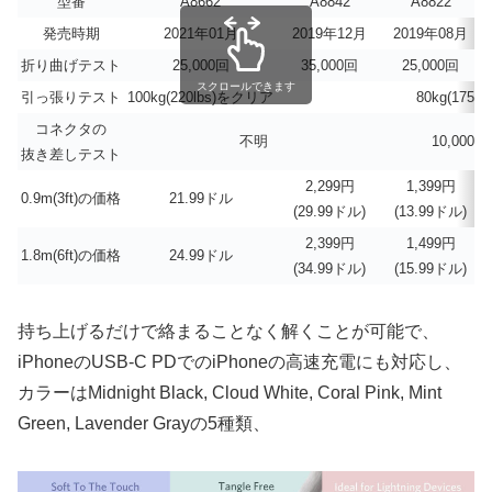
型番
A8662
A8842
A8822
発売時期
2021年01月
2019年12月
2019年08月
折り曲げテスト
25,000回
35,000回
25,000回
スクロールできます
引っ張りテスト
100kg(220lbs)をクリア
80kg(175
コネクタの
不明
10,00
抜き差しテスト
2,299円
1,399円
0.9m(3ft)の価格
21.99ドル
(29.99ドル)
(13.99ドル)
2,399円
1,499円
1.8m(6ft)の価格
24.99ドル
(34.99ドル)
(15.99ドル)
持ち上げるだけで絡まることなく解くことが可能で、
iPhoneのUSB-C PDでのiPhoneの高速充電にも対応し、
カラーはMidnight Black, Cloud White, Coral Pink, Mint
Green, Lavender Grayの5種類、