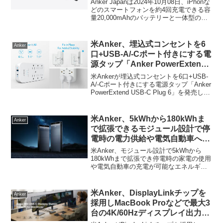
Anker Japanは2024年10月08日、iPhonな
Nano Power Bank (20000mAh,
どのスマートフォンを約4回充電できる容
量20,000mAhのバッテリーと一体型の
30W, Built-In USB-C ケーブル)」
USB-Cケーブルを搭載したモバイルバッ
を発売。
テリー「Anker Nano Power Bank
(20000mAh, 30W, Built-In USB-C ケーブ
米Anker、埋込式コンセントを6
Anker
ル) (A1387)」を新たに発売しています。
口+USB-A/-Cポート付きにする電
源タップ「Anker PowerExtend
USB-C Plug 6」を発売。
米Ankerが埋込式コンセントを6口+USB-
A/-Cポート付きにする電源タップ「Anker
PowerExtend USB-C Plug 6」を発売して
います。詳細は以下から。
米Anker、5kWhから180kWhま
Anker
で拡張できるモジュール設計で停
電時の電力供給や電気自動車への
充電、ソーラーシステムからの蓄
米Anker、モジュール設計で5kWhから
電が可能な家庭用エネルギー貯蔵
180kWhまで拡張でき停電時の家電の使用
や電気自動車の充電が可能なエネルギー
システム「Anker SOLIX X1」を
貯蔵システム「Anker SOLIX X1」を発表
発表。
しています。詳細は以下から。
米Anker、DisplayLinkチップを
Anker
採用しMacBook Proなどで最大3
台の4K/60Hzディスプレイ出力が
可能な「Anker 564 USB-C