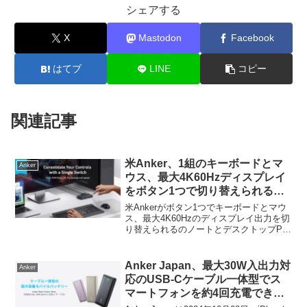
シェアする
X
Mastodon
Facebook
はてブ
LINE
コピー
関連記事
米Anker、1組のキーボードとマ
Anker
ウス、最大4K60Hzディスプレイ
をボタン1つで切り替えられるの
ノートとデスクトップPC対応の
米Ankerがボタン1つでキーボードとマウ
KVM「Anker KVM Switch (4K,
ス、最大4K60Hzのディスプレイ出力を切
り替えられるのノートとデスクトップPC
For Desktop and Laptop)」を発
対応のKVM「Anker KVM Switch (4K, For
売。
Desktop and Laptop)」を発売してい...
Anker Japan、最大30W入出力対
Anker
応のUSB-Cケーブル一体型でス
マートフォンを約4回充電できる
モバイルバッテリー「Anker