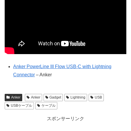
Anker PowerLine III Flow USB-C with Lightning
Connector
– Anker
Anker
Anker
Gadget
Lightning
USB
USBケーブル
ケーブル
スポンサーリンク