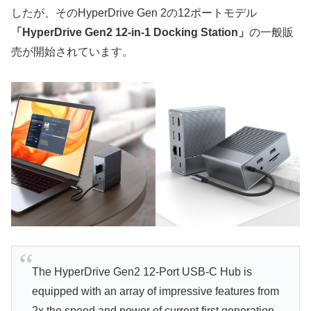
したが、そのHyperDrive Gen 2の12ポートモデル
「HyperDrive Gen2 12-in-1 Docking Station」
の一般販
売が開始されています。
The HyperDrive Gen2 12-Port USB-C Hub is
equipped with an array of impressive features from
2x the speed and power of current first generation