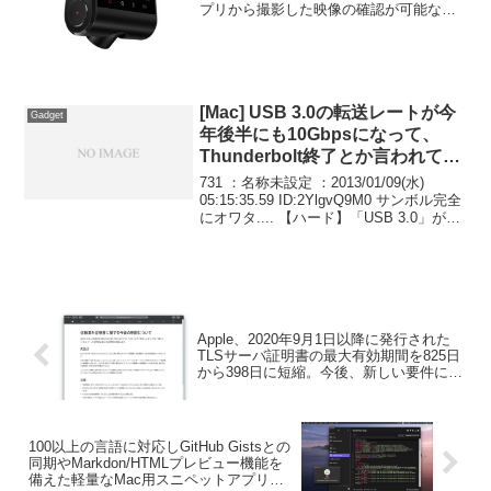
プリから撮影した映像の確認が可能なド
ライブレコーダー「Anker Roav
DashCam C1」を発売したと発表してい
ます。詳細は以下から。
[Mac] USB 3.0の転送レートが今
Gadget
年後半にも10Gbpsになって、
Thunderbolt終了とか言われてる
けど実際どうなの？
731 ：名称未設定 ：2013/01/09(水)
05:15:35.59 ID:2YlgvQ9M0 サンボル完全
にオワタ.... 【ハード】「USB 3.0」が
10Gbps(毎秒1.25GB)に高速化へ、コネク
タなど互換性はそのまま まさ...
Apple、2020年9月1日以降に発行された
TLSサーバ証明書の最大有効期間を825日
から398日に短縮。今後、新しい要件に違
反するTLSサーバへの接続は失敗するの
で注意を。
100以上の言語に対応しGitHub Gistsとの
同期やMarkdon/HTMLプレビュー機能を
備えた軽量なMac用スニペットアプリ