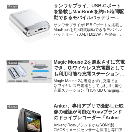
サンワサプライ、USB-Cポート
Gadget
を搭載しMacBookを約5.5時間駆
動できるモバイルバッテリー
「700-BTL023W」を発売。
サンワサプライがUSB-Cポートを搭載し
MacBookを約5時間駆動できるモバイル
バッテリー「700-BTL023W」を発売した
と発表しています。詳細は以下から。
Magic Mouse 2を裏返さずに充電
Gadget
でき、Qiワイヤレス充電器として
も利用可能な充電ステーション
「HONKID Charging Station」
Magic Mouse 2を裏返さずに充電でき、
が発売。
Qiワイヤレス充電器としても利用可能な
充電ステーション「HONKID Charging
Station」が発売されています。詳細は以
下から。
Anker、専用アプリで撮影した映
Gadget
像の確認が可能なRoavブランド
のドライブレコーダー「Anker
Roav DashCam C1」を発売。
AnkerがRoavブランドからSONY製
CMOSイメージセンサーを採用し専用ア