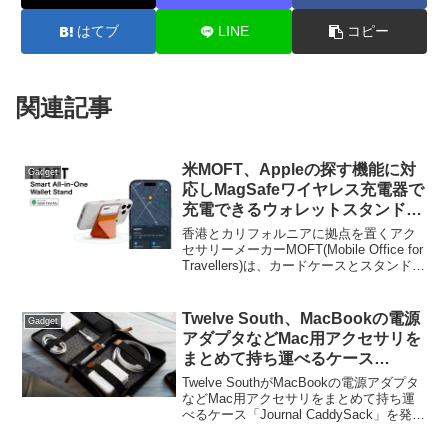
はてブ
LINE
コピー
関連記事
米MOFT、Appleの探す機能に対
Gadget
応しMagSafeワイヤレス充電器で
充電できるウォレットスタンド
「MOFT FindMy MagSafe Wallet
香港とカリフォルニアに拠点を置くアク
Stand」をApple Storeで販売。
セサリーメーカーMOFT(Mobile Office for
Travellers)は、カードケースとスタンドを
一体化し、MagSafeでiPhoneに取り付け
られ、さらにAppleの探す機能にも対応し
た「MOFT FindMy MagSafe Wallet
Twelve South、MacBookの電源
Gadget
Stand」の販売をApple Storeで開始した
アダプタなどMac用アクセサリを
と発表しています。
まとめて持ち運べるケース
「Journal CaddySack」を発
Twelve SouthがMacBookの電源アダプタ
売。
などMac用アクセサリをまとめて持ち運
べるケース「Journal CaddySack」を発売
すると発表しています。詳細は以下か
ら。