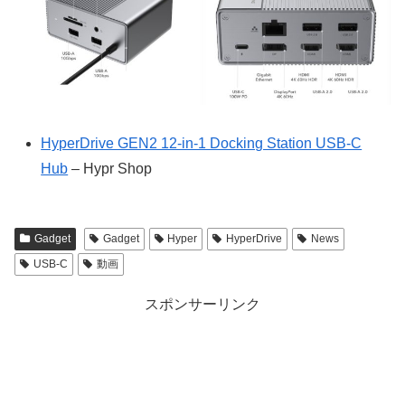
HyperDrive GEN2 12-in-1 Docking Station USB-C
Hub
– Hypr Shop
Gadget
Gadget
Hyper
HyperDrive
News
USB-C
動画
スポンサーリンク