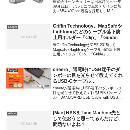
Silver Base 4Bay」を発売。
株式会社センチュリーは日本時間2025年
09月11日、アルミニウム製デザインに加
えUSB4 40Gbps規格を採用し、M.2
NVMe SSDを最大4枚搭載可能な外付けケ
ース「Century USB4you Silver Base
4Bay (CFUMX4U40G)」を発表しました
Griffin Technology、MagSafeや
Gadget
が、そのケースの販売が開始されていま
Lightningなどのケーブル落下防
す。
止用ホルダー「Clip」「Guide」
「Hanger」「Sleeve」を発表。
米Griffin TechnologyがCES 2015にて
MagsafeやLightningケーブル用の落下防
止用アイタム「Clip」「Guide」
「Hanger」「Sleeve」4製品を発表して
います。詳細は以下から。
cheero、通電時にUSB端子のダ
Gadget
ンボーの目を光らせて教えてくれ
るUSB-Cケーブル
「DANBOARD USB Cable with
cheeroが通電時にUSB端子のダンボーの
USB Type-C」を発売。
目を光らせて教えてくれるUSB-Cケーブ
ル「DANBOARD USB Cable with USB
Type-C」を発売すると発表しています。
詳細は以下から。
[Mac] NASをTime Machine先と
AirMac
して使おうと思ってるんだけど、
問題ないよね？