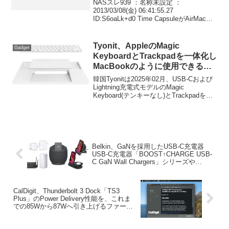
NASスレ939 ：名称未設定 ：
2013/03/08(金) 06:41:55.27
ID:S6oaLk+d0 Time CapsuleがAirMac
Extremeに必要なだけストレージを繋ぐ
というのも悪くないかも。 バックアップ
や保守を...
Tyonit、AppleのMagic
Gadget
KeyboardとTrackpadを一体化し
MacBookのように使用できる
「Harmony Tray Pro」の販売を
韓国Tyonitは2025年02月、USB-Cおよび
再開。
Lightning充電式モデルのMagic
Keyboard(テンキーなし)とTrackpadを一
体化できるトレイ「Tyonit Harmony Tray
Pro (MH002UV01)」を発表し、ました
が、このHarmony Tray Proの日本での販
売が再開されています。
Belkin、GaNを採用したUSB-C充電器
USB-C充電器「BOOST↑CHARGE USB-
C GaN Wall Chargers」シリーズや
LinksysブランドのWi-Fi6対応ルーターを
発表。
CalDigit、Thunderbolt 3 Dock「TS3
Plus」のPower Delivery性能を、これま
での85Wから87Wへ引き上げるファーム
ウェアアップデートの提供を開始。