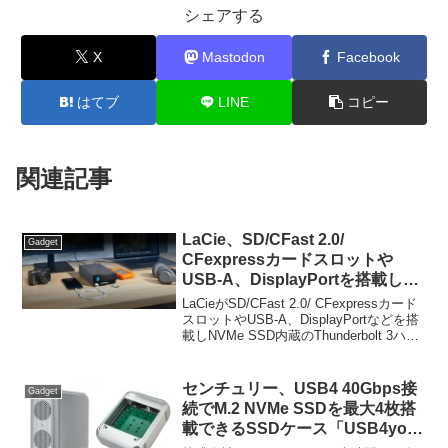
シェアする
X
Mastodon
Facebook
はてブ
LINE
コピー
関連記事
LaCie、SD/CFast 2.0/
Gadget
CFexpressカードスロットや
USB-A、DisplayPortを搭載し
NVMe SSD内蔵のThunderbolt 3
LaCieがSD/CFast 2.0/ CFexpressカード
ハブ「LaCie 1big Dock SSD
スロットやUSB-A、DisplayPortなどを搭
載しNVMe SSD内蔵のThunderbolt 3ハブ
Pro」などを発売。
「LaCie 1big Dock SSD Pro」などを発売
すると発...
センチュリー、USB4 40Gbps接
Gadget
続でM.2 NVMe SSDを最大4枚搭
載できるSSDケース「USB4you