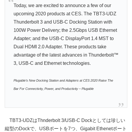
Today, we are excited to announce a few of our
upcoming 2020 products at CES. The TBT3-UDZ
Thunderbolt 3 and USB-C Docking Station with
100W Power Delivery; the 2.5Gbps USB Ethernet
Adapter; and the USB-C DisplayPort 1.4 MST to
Dual HDMI 2.0 Adapter. These products take
advantage of the latest advances in Thunderbolt™
3, USB-C and Ethernet technologies.
Plugable’s New Docking Station and Adapters at CES 2020 Raise The
Bar For Connectivity, Power, and Productivity – Plugable
TBT3-UDZはThnderbolt 3/USB-C Dockとしては珍しい
縦型のDockで、USBポートを7つ、Gigabit Ethenetポート