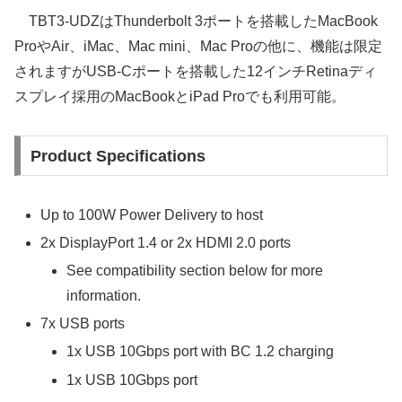
TBT3-UDZはThunderbolt 3ポートを搭載したMacBook
ProやAir、iMac、Mac mini、Mac Proの他に、機能は限定
されますがUSB-Cポートを搭載した12インチRetinaディ
スプレイ採用のMacBookとiPad Proでも利用可能。
Product Specifications
Up to 100W Power Delivery to host
2x DisplayPort 1.4 or 2x HDMI 2.0 ports
See compatibility section below for more
information.
7x USB ports
1x USB 10Gbps port with BC 1.2 charging
1x USB 10Gbps port