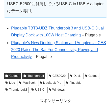
USBC-E2500に付属しているUSB-C to USB-A adapter
はデータ専用。
Plugable TBT3-UDZ Thunderbolt 3 and USB-C Dual
Display Dock with 100W Host Charging
– Plugable
Plugable’s New Docking Station and Adapters at CES
2020 Raise The Bar For Connectivity, Power, and
Productivity
– Plugable
Gadget
Thunderbolt
CES2020
Dock
Gadget
Mac
MacBook
MacBook-Pro
Plugable
Thunderbolt3
USB-C
Windows
スポンサーリンク