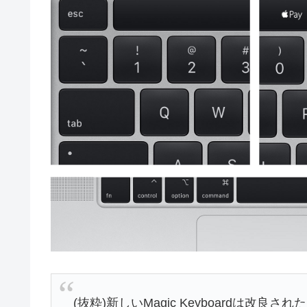
(抜粋)新しいMagic Keyboardは改良