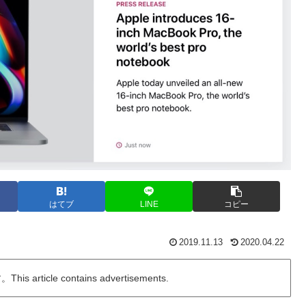
はてブ
LINE
コピー
2019.11.13
2020.04.22
ticle contains advertisements.