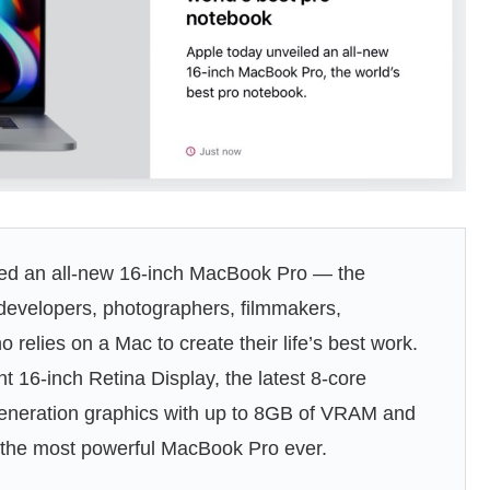
iled an all-new 16-inch MacBook Pro — the
developers, photographers, filmmakers,
relies on a Mac to create their life’s best work.
t 16-inch Retina Display, the latest 8-core
eneration graphics with up to 8GB of VRAM and
 the most powerful MacBook Pro ever.