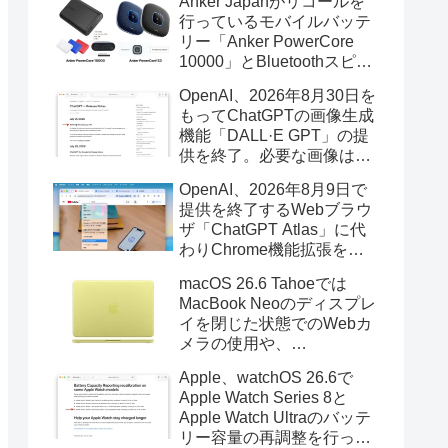
Anker Japanがリコールを
行っているモバイルバッテ
リー「Anker PowerCore
10000」とBluetoothスピー
カー「PowerConf S3」で周
OpenAI、2026年8月30日を
辺を焼損する火災が6月に3
もってChatGPTの画像生成
件発生していたそうなので
機能「DALL·E GPT」の提
注意を。
供を終了。必要な画像は期
限までにダウンロードを。
OpenAI、2026年8月9日で
提供を終了するWebブラウ
ザ「ChatGPT Atlas」に代
わりChrome機能拡張をア
ップデートし、YouTube動
macOS 26.6 Tahoeでは
画の質問やAsk ChatGPT機
MacBook Neoのディスプレ
能を追加。
イを閉じた状態でのWebカ
メラの使用や、
Finder/Apple Configuratorを
Apple、watchOS 26.6で
利用しMacBook Neoを復元
Apple Watch Series 8と
する際の安定性が向上。
Apple Watch Ultraのバッテ
リー容量の再調整を行った