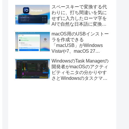
と発表。
スペースキーで変換する代
わりに、打ち間違いを気に
せずに入力したローマ字を
AIで自然な日本語に変換し
てくれるMac用の日本語入
macOS用のUSBインストー
力アプリ「Nospace」がリ
ラを作成できる
リース。
「macUSB」がWindows
Vistaや7、macOS 27
Golden GateのUSBインス
WindowsのTask Managerの
トーラの作成に対応。
開発者がmacOSのアクティ
ビティモニタの分かりやす
さとWindowsのタスクマネ
ージャの詳細さを合わせた
Mac用システムモニタアプ
リ「Task Manager TMOG」
のBeta版を公開。