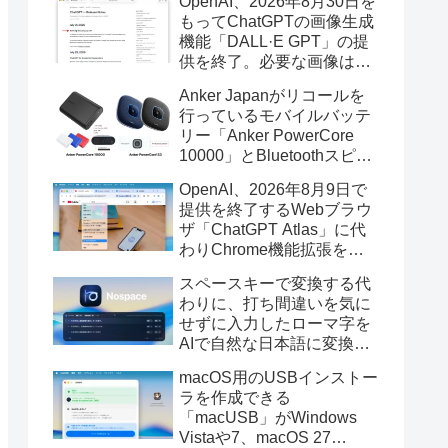
OpenAI、2026年8月30日を
もってChatGPTの画像生成
機能「DALL·E GPT」の提
供を終了。必要な画像は期
限までにダウンロードを。
Anker Japanがリコールを
行っているモバイルバッテ
リー「Anker PowerCore
10000」とBluetoothスピー
カー「PowerConf S3」で周
OpenAI、2026年8月9日で
辺を焼損する火災が6月に3
提供を終了するWebブラウ
件発生していたそうなので
ザ「ChatGPT Atlas」に代
注意を。
わりChrome機能拡張をア
ップデートし、YouTube動
スペースキーで変換する代
画の質問やAsk ChatGPT機
わりに、打ち間違いを気に
能を追加。
せずに入力したローマ字を
AIで自然な日本語に変換し
てくれるMac用の日本語入
macOS用のUSBインストー
力アプリ「Nospace」がリ
ラを作成できる
リース。
「macUSB」がWindows
Vistaや7、macOS 27