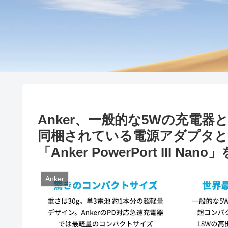
Anker、一般的な5Wの充電器と同
同梱されている電源アダプタと同
「Anker PowerPort III Nan
Anker