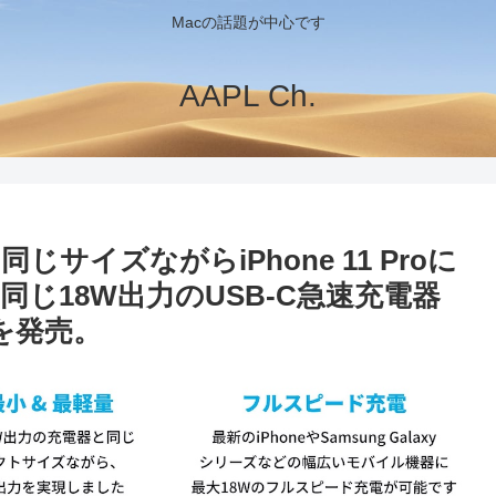
Macの話題が中心です
AAPL Ch.
じサイズながらiPhone 11 Proに
じ18W出力のUSB-C急速充電器
o」を発売。