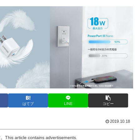
はてブ
LINE
コピー
2019.10.18
ticle contains advertisements.