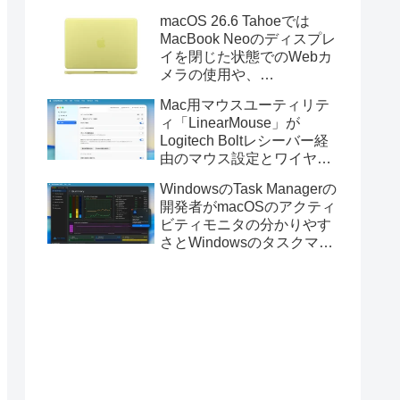
Golden GateのUSBインス
macOS 26.6 Tahoeでは
トーラの作成に対応。
MacBook Neoのディスプレ
イを閉じた状態でのWebカ
メラの使用や、
Finder/Apple Configuratorを
Mac用マウスユーティリテ
利用しMacBook Neoを復元
ィ「LinearMouse」が
する際の安定性が向上。
Logitech Boltレシーバー経
由のマウス設定とワイヤレ
ス版のELECOM HUGEトラ
WindowsのTask Managerの
ックボールに対応。
開発者がmacOSのアクティ
ビティモニタの分かりやす
さとWindowsのタスクマネ
ージャの詳細さを合わせた
Mac用システムモニタアプ
リ「Task Manager TMOG」
のBeta版を公開。