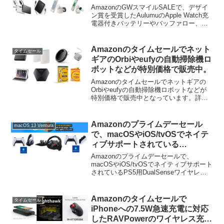
きバッテリーやバッファロー、
AmazonのGWスマイルSALEで、デザイ
CIOの半固体モバイルバッテリ
ン賞を受賞したAulumuのApple Watch充
電器付きバッテリーやバッファロー、
ー、Qi2 25Wに対応したBelkinや
CIOの半固体モバイルバッテリー、Qi2
ESRのワイヤレス充電器がタイム
25Wに対応したBelkinやESRのワイヤレ
セール中。
ス充電器がタイムセール...
Amazonのタイムセールでネット
タイムセール
ギアのOrbiやeufyの自動掃除機ロ
ボットなどが特別価格で販売中。
Amazonのタイムセールでネットギアの
Orbiやeufyの自動掃除機ロボットなどが
特別価格で販売中となっています。詳細
は以下から。
Amazonのプライムデーセール
macOS 13 Ventura
で、macOSやiOS/tvOSでネイテ
ィブサポートされている
「DualSenseワイヤレスコントロ
Amazonのプライムデーセールで、
ーラー」やサポート予定のハンコ
macOSやiOS/tvOSでネイティブサポート
されているPS5用DualSenseワイヤレス
ン「Logitech G29」が特別価格
コントローラーや次期macOSでサポート
で販売中。
予定のハンコンLogitech G29などが特別
価格で販売されています...
Amazonのタイムセールで
タイムセール
iPhoneへの7.5W急速充電に対応
したRAVPowerのワイヤレス充電