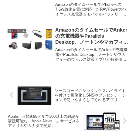
器＆モバイルバッテリーなどが特
AmazonのタイムセールでiPhoneへの
別価格で販売中。
7.5W急速充電に対応したRAVPowerのワ
イヤレス充電器＆モバイルバッテリーな
どが特別価格で販売中です。詳細は以下
から。
AmazonのタイムセールでAnker
タイムセール
の充電機器やParallels
Desktop、ノートンやマカフィー
のウィルス対策アプリが特別価格
AmazonのタイムセールでAnkerの充電機
で販売中。
器やParallels Desktop、ノートンやマカ
フィーのウィルス対策アプリが特別価格
で販売中です。詳細は以下から。
ソースコードにシンタックスハイライト
を付けて画像化しSNSやプレゼンテーシ
ョンで使いやすくしてくれるアプリ
「Carbonize for Mac」がエクスポート機
能や保存時のオプションを追加。
Apple、月額9.99ドルで300以上の雑誌が
購読可能な「Apple News +」サービスを
アメリカやカナダで開始。