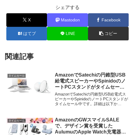
シェアする
X
Mastodon
Facebook
はてブ
LINE
コピー
関連記事
AmazonでSatechiの円錐型USB
タイムセール
給電式スピーカーやSpinidoのノ
ートPCスタンドがタイムセール
中。
AmazonでSatechiの円錐型USB給電式ス
ピーカーやSpinidoのノートPCスタンドが
タイムセール中です。詳細は以下か
ら。 Amazonで、米Satechiの円錐型
USB給電式スピーカーやSpinidoのノート
PCスタンドのタイム...
AmazonのGWスマイルSALE
タイムセール
で、デザイン賞を受賞した
AulumuのApple Watch充電器付