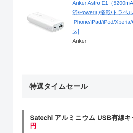
Anker Astro E1（
済/PowerIQ搭載/トラ
iPhone/iPad/iPod/X
ス]
Anker
特選タイムセール
Satechi アルミニウム USB有
円