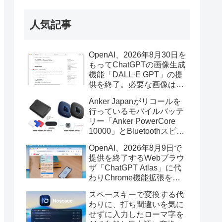
人気記事
OpenAI、2026年8月30日を
もってChatGPTの画像生成
機能「DALL·E GPT」の提
供を終了。必要な画像は期
限までにダウンロードを。
Anker Japanがリコールを
行っているモバイルバッテ
リー「Anker PowerCore
10000」とBluetoothスピー
カー「PowerConf S3」で周
OpenAI、2026年8月9日で
辺を焼損する火災が6月に3
提供を終了するWebブラウ
件発生していたそうなので
ザ「ChatGPT Atlas」に代
注意を。
わりChrome機能拡張をア
ップデートし、YouTube動
スペースキーで変換する代
画の質問やAsk ChatGPT機
わりに、打ち間違いを気に
能を追加。
せずに入力したローマ字を