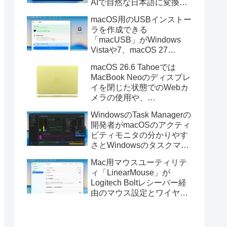
AIで自然な日本語に変換し
てくれるMac用の日本語入
macOS用のUSBインストー
力アプリ「Nospace」がリ
ラを作成できる
リース。
「macUSB」がWindows
Vistaや7、macOS 27
Golden GateのUSBインス
macOS 26.6 Tahoeでは
トーラの作成に対応。
MacBook Neoのディスプレ
イを閉じた状態でのWebカ
メラの使用や、
Finder/Apple Configuratorを
WindowsのTask Managerの
利用しMacBook Neoを復元
開発者がmacOSのアクティ
する際の安定性が向上。
ビティモニタの分かりやす
さとWindowsのタスクマネ
ージャの詳細さを合わせた
Mac用マウスユーティリテ
Mac用システムモニタアプ
ィ「LinearMouse」が
リ「Task Manager TMOG」
Logitech Boltレシーバー経
のBeta版を公開。
由のマウス設定とワイヤレ
ス版のELECOM HUGEトラ
ックボールに対応。