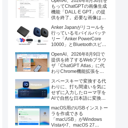
OpenAI、2026年8月30日を
もってChatGPTの画像生成
機能「DALL·E GPT」の提
供を終了。必要な画像は期
限までにダウンロードを。
Anker Japanがリコールを
行っているモバイルバッテ
リー「Anker PowerCore
10000」とBluetoothスピー
カー「PowerConf S3」で周
OpenAI、2026年8月9日で
辺を焼損する火災が6月に3
提供を終了するWebブラウ
件発生していたそうなので
ザ「ChatGPT Atlas」に代
注意を。
わりChrome機能拡張をア
ップデートし、YouTube動
スペースキーで変換する代
画の質問やAsk ChatGPT機
わりに、打ち間違いを気に
能を追加。
せずに入力したローマ字を
AIで自然な日本語に変換し
てくれるMac用の日本語入
macOS用のUSBインストー
力アプリ「Nospace」がリ
ラを作成できる
リース。
「macUSB」がWindows
Vistaや7、macOS 27