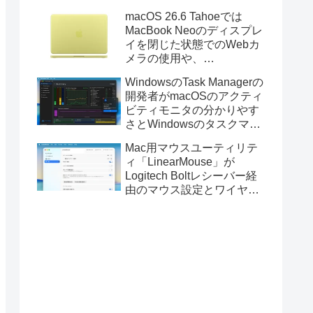
Golden GateのUSBインス
macOS 26.6 Tahoeでは
トーラの作成に対応。
MacBook Neoのディスプレ
イを閉じた状態でのWebカ
メラの使用や、
Finder/Apple Configuratorを
WindowsのTask Managerの
利用しMacBook Neoを復元
開発者がmacOSのアクティ
する際の安定性が向上。
ビティモニタの分かりやす
さとWindowsのタスクマネ
ージャの詳細さを合わせた
Mac用マウスユーティリテ
Mac用システムモニタアプ
ィ「LinearMouse」が
リ「Task Manager TMOG」
Logitech Boltレシーバー経
のBeta版を公開。
由のマウス設定とワイヤレ
ス版のELECOM HUGEトラ
ックボールに対応。