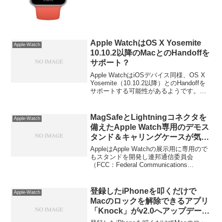
Apple WatchはOS X Yosemite
Apple-Watch
10.10.2以降のMacとのHandoffを
サポート？
Apple WatchはiOSデバイス同様、OS X
Yosemite（10.10.2以降）とのHandoffを
サポートする可能性があるようです。詳
細は以下から。
MagSafeとLightningコネクタを
Apple-Watch
備えたApple Watch専用のデモス
タンド＆キャリングケースが気に
なる…。
AppleはApple Watchの展示用に専用ので
もスタンドを開発し連邦通信委員会
（FCC：Federal Communications
Commission）の承認も取っているようで
す。詳細は以下から。
登録したiPhoneを叩くだけで
Apple-Watch
Macのロックを解除できるアプリ
「Knock」がv2.0へアップデート
しApple Watchに対応。