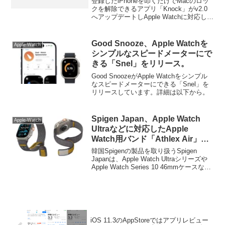
登録したiPhoneを叩くだけでMacのロッ
クを解除できるアプリ「Knock」がv2.0
へアップデートしApple Watchに対応して
います。詳細は以下から。
Good Snooze、Apple Watchを
Apple-Watch
シンプルなスピードメーターにで
きる「Snel」をリリース。
Good SnoozeがApple Watchをシンプル
なスピードメーターにできる「Snel」を
リリースしています。詳細は以下から。
Spigen Japan、Apple Watch
Apple-Watch
Ultraなどに対応したApple
Watch用バンド「Athlex Air」を
発売。
韓国Spigenの製品を取り扱うSpigen
Japanは、Apple Watch Ultraシリーズや
Apple Watch Series 10 46mmケースなど
に対応したApple Watch用バンド「アスレ
ックス・エア (Athlex Air)」の販売を開始
しています。
iOS 11.3のAppStoreではアプリレビュー