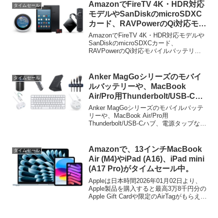
エレコムの電源タップなどが特選タイム
AmazonでFireTV 4K・HDR対応
タイムセール
セールとなっています。
モデルやSanDiskのmicroSDXC
カード、RAVPowerのQi対応モバ
イルバッテリーなどがタイムセー
AmazonでFireTV 4K・HDR対応モデルや
ル中。
SanDiskのmicroSDXCカード、
RAVPowerのQi対応モバイルバッテリー
などがタイムセール中です。詳細は以下
から。
Anker MagGoシリーズのモバイ
タイムセール
ルバッテリーや、MacBook
Air/Pro用Thunderbolt/USB-Cハ
ブ、電源タップなどがタイムセー
Anker MagGoシリーズのモバイルバッテ
ル中。
リーや、MacBook Air/Pro用
Thunderbolt/USB-Cハブ、電源タップなど
がタイムセールとなっています。詳細は
以下から。
Amazonで、13インチMacBook
タイムセール
Air (M4)やiPad (A16)、iPad mini
(A17 Pro)がタイムセール中。
Appleは日本時間2026年01月02日より、
Apple製品を購入すると最高3万8千円分の
Apple Gift Cardや限定のAirTagがもらえる
「2026年Appleの初売り」を開催していま
したが、この初売りセールでも対象とな