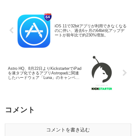
っていたMacBook Air (M4)やiPad
(A16)、iPad mini (A17 Pro)のタイムセー
ルがAmazonで開始されています。
iOS 11で32bitアプリが利用できなくなる
のに伴い、過去6ヶ月の64bit化アップデ
ートが前年比で約230%増加。
Astro HQ、8月22日よりKickstarterでiPad
を液タブ化できるアプリAstropadに関連
したハードウェア「Luna」のキャンペー
ンを開始。
コメント
コメントを書き込む