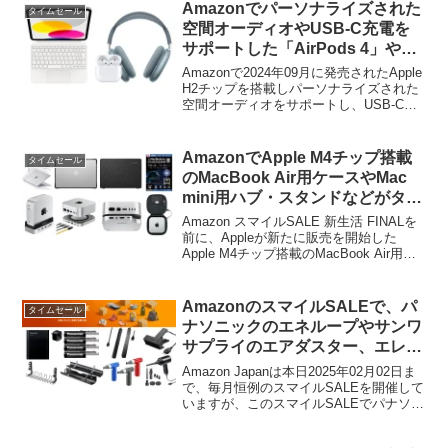
Amazonでパーソナライズされた
タイムセール
空間オーディオやUSB-C充電を
サポートした「AirPods 4」や
iPad (第10世代)用の「Magic
Amazonで2024年09月に発売されたApple
Keyboard Folio」などがセール
H2チップを搭載しパーソナライズされた
空間オーディオをサポートし、USB-C充
中。
電とApple Watch充電器、Qiワイヤレス充
電に対応したケースを搭載したAirPods 4
や、USB-C充電式のAirPos Max、iPad
AmazonでApple M4チップ搭載
タイムセール
(第10世代)対応のMagic Keyboard Folioが
のMacBook Air用ケースやMac
6~9%OFFとなっています。
mini用ハブ・スタンドなどがタイ
ムセール中。
Amazon スマイルSALE 新生活 FINALを
前に、Appleが新たに販売を開始した
Apple M4チップ搭載のMacBook Air用ケ
ースや液晶保護フィルム、Mac mini
(2024)用ケースやUSB-Cハブなどがタイ
ムセールとなっています
AmazonのスマイルSALEで、パ
タイムセール
ナソニックのエネループやサンワ
サプライのエアダスター、エレコ
ムの電源タップなどが特別価格で
Amazon Japanは本日2025年02月02日ま
販売中。
で、毎月恒例のスマイルSALEを開催して
いますが、このスマイルSALEでパナソニ
ックの充電池エネループや、サンワサプ
ライのエアダスター、ケーブルトレー、