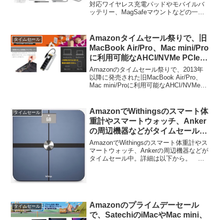
が過去最安価格で販売中。
対応ワイヤレス充電パッドやモバイルバ
ッテリー、MagSafeマウントなどの一部
製品が過去最安価格で特選タイムセール
となっています。詳細は以下から。
Amazonタイムセール祭りで、旧
タイムセール
MacBook Air/Pro、Mac mini/Pro
に利用可能なAHCI/NVMe PCIe接
続のSSD「Transcend JetDrive
Amazonのタイムセール祭りで、2013年
82x/85x」シリーズが過去最安価
以降に発売された旧MacBook Air/Pro、
Mac mini/Proに利用可能なAHCI/NVMe
格で販売中。
PCIe接続のSSD「Transcend JetDrive」
シリーズが過去最安価格で販売さ...
AmazonでWithingsのスマート体
タイムセール
重計やスマートウォッチ、Anker
の周辺機器などがタイムセール
中。
AmazonでWithingsのスマート体重計やス
マートウォッチ、Ankerの周辺機器などが
タイムセール中。詳細は以下から。
AmazonでWithingsのスマート体重計やス
マートウォッチ、AnkerのPC周辺機器の
タイムセール、Kind...
Amazonのプライムデーセール
タイムセール
で、SatechiのiMacやMac mini、