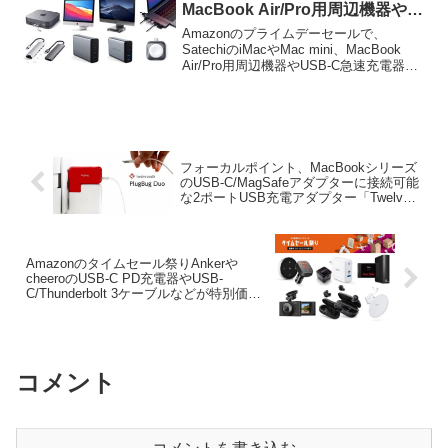
MacBook Air/Pro用周辺機器や
USB-C急速充電器が特別価格で
Amazonのプライムデーセールで、
販売中。
SatechiのiMacやMac mini、MacBook
Air/Pro用周辺機器やUSB-C急速充電器が
特別価格で販売中です。詳細は以下か
ら。
フォーカルポイント、MacBookシリーズ
のUSB-C/MagSafeアダプターに接続可能
な2ポートUSB充電アダプター「Twelve
South PlugBug Duo」を国内でも発売開
始。
Amazonのタイムセール祭りAnkerや
cheeroのUSB-C PD充電器やUSB-
C/Thunderbolt 3ケーブルなどが特別価格
で販売中。
コメント