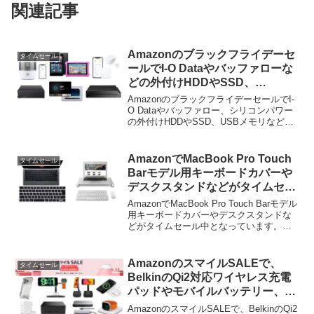
関連記事
Amazonのブラックフライデーセ
タイムセール
ールでI-O Dataやバッファローな
どの外付けHDDやSSD、
SwitchBotなどAlexa対応のスマ
AmazonのブラックフライデーセールでI-
ート家電が特別価格で販売中。
O Dataやバッファロー、シリコンパワー
の外付けHDDやSSD、USBメモリなどが
特別価格で販売中です。詳細は以下か
ら。
AmazonでMacBook Pro Touch
タイムセール
Barモデル用キーボードカバーや
デスクスタンドなどがタイムセー
ル中。
AmazonでMacBook Pro Touch Barモデル
用キーボードカバーやデスクスタンドな
どがタイムセール中となっています。詳
細は以下から。
AmazonのスマイルSALEで、
タイムセール
BelkinのQi2対応ワイヤレス充電
パッドやモバイルバッテリー、
MagSafeマウントなどの一部製品
AmazonのスマイルSALEで、BelkinのQi2