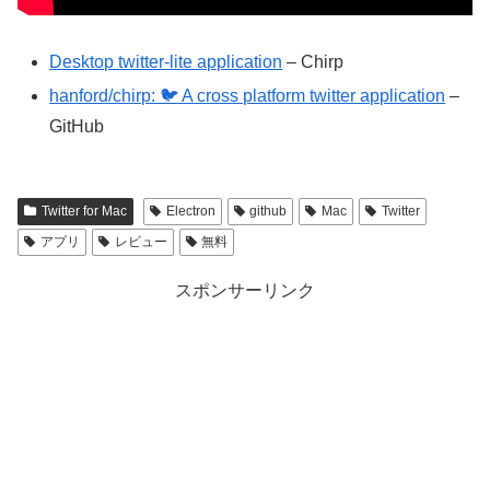
Desktop twitter-lite application
– Chirp
hanford/chirp: 🐦 A cross platform twitter application
–
GitHub
Twitter for Mac
Electron
github
Mac
Twitter
アプリ
レビュー
無料
スポンサーリンク