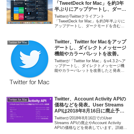
「TweetDeck for Mac」を約3年
半ぶりにアップデートし、ダーク
モードを含むmacOS Mojaveのサ
TwitterがTwitterクライアント
ポートや多くのクラッシュ問題を
「TweetDeck for Mac」を約3年半ぶりに
アップデートし、ダークモードを含む
修正。
macOS Mojaveのサポートしています。
詳細は以下から。
Twitter、Twitter for Macをアップ
Twitter for Mac
デートし、ダイレクトメッセージ
機能やカラーパレットを改善。
Twitterが「Twitter for Mac」をv4.3.2へア
ップデートし、ダイレクトメッセージ機
能やカラーパレットを改善したと発表し
ています。詳細は以下から。
Twitter、Account Activity APIの
Twitter for Mac
価格などを発表。User Streams
APIは2018年8月16日に廃止予
定。
Twitterが2018年8月16日でのUser
Streams APIの廃止やAccount Activity
APIの価格などを発表しています。詳細は
以下から。