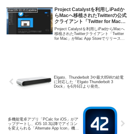
Project Catalystを利用しiPadか
macOS 10.15 Catalina
らMacへ移植されたTwitterの公式
クライアント「Twitter for Mac」
がMac App Storeでリリース。
Project Catalystを利用しiPadからMacへ
移植されたTwitterクライアント「Twitter
for Mac」がMac App Storeでリリースさ
れました。詳細は以下から。
Elgato、Thunderbolt 3や最大85Wの給電
に対応した「Elgato Thunderbolt 3
Dock」を6月6日より発売。
多機能電卓アプリ「PCalc for iOS」がア
ップデートし、iOS 10.3以降でアイコン
を変えられる「Alternate App Icon」機能
に対応。