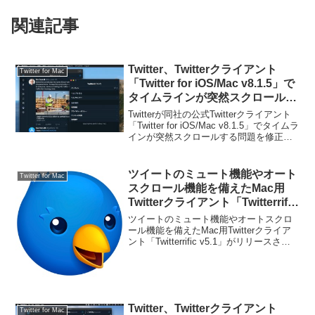
関連記事
Twitter、Twitterクライアント
Twitter for Mac
「Twitter for iOS/Mac v8.1.5」で
タイムラインが突然スクロールす
る問題を修正。
Twitterが同社の公式Twitterクライアント
「Twitter for iOS/Mac v8.1.5」でタイムラ
インが突然スクロールする問題を修正し
たそうです。詳細は以下から。
ツイートのミュート機能やオート
Twitter for Mac
スクロール機能を備えたMac用
Twitterクライアント「Twitterrific
v5.1」がリリース。
ツイートのミュート機能やオートスクロ
ール機能を備えたMac用Twitterクライア
ント「Twitterrific v5.1」がリリースされ
ています。詳細は以下から。
Twitter、Twitterクライアント
Twitter for Mac