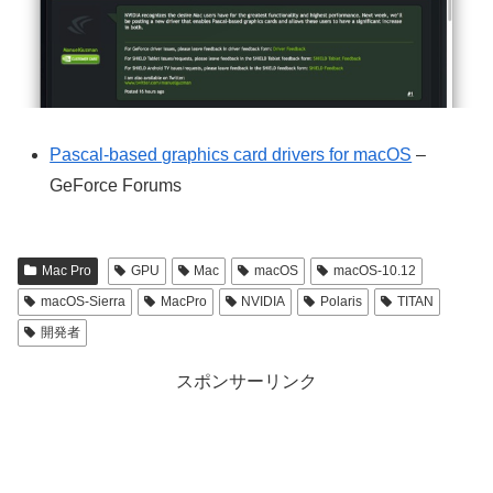
Pascal-based graphics card drivers for macOS
–
GeForce Forums
Mac Pro
GPU
Mac
macOS
macOS-10.12
macOS-Sierra
MacPro
NVIDIA
Polaris
TITAN
開発者
スポンサーリンク