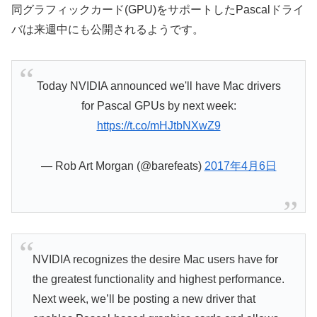
同グラフィックカード(GPU)をサポートしたPascalドライ
バは来週中にも公開されるようです。
Today NVIDIA announced we'll have Mac drivers
for Pascal GPUs by next week:
https://t.co/mHJtbNXwZ9
— Rob Art Morgan (@barefeats)
2017年4月6日
NVIDIA recognizes the desire Mac users have for
the greatest functionality and highest performance.
Next week, we’ll be posting a new driver that