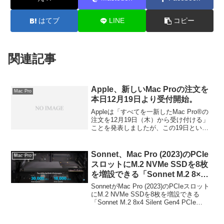
はてブ
LINE
コピー
関連記事
Apple、新しいMac Proの注文を
Mac Pro
本日12月19日より受付開始。
Appleは「すべてを一新したMac Pro®の
注文を12月19日（木）から受け付ける」
ことを発表しましたが、この19日という
のが日本時間でいつで、BTOすると年内
に届くのか？という事でProユーザーの気
持ちを焦らせているようです。詳細は以
Sonnet、Mac Pro (2023)のPCIe
Mac Pro
下から。
スロットにM.2 NVMe SSDを8枚
を増設できる「Sonnet M.2 8×4
Silent Gen4 PCIe Card」を発
SonnetがMac Pro (2023)のPCIeスロット
表。
にM.2 NVMe SSDを8枚を増設できる
「Sonnet M.2 8x4 Silent Gen4 PCIe
Card」を発表しています。詳細は以下か
ら。