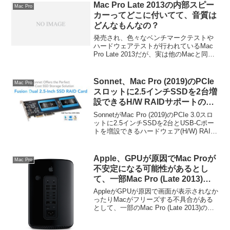
Mac Pro Late 2013の内部スピー
Mac Pro
カーってどこに付いてて、音質は
どんなもんなの？
発売され、色々なベンチマークテストや
ハードウェアテストが行われているMac
Pro Late 2013だが、実は他のMacと同様
に内部スピーカーが搭載されており、実
際に聞くと上から音が出てくるように聞
こえるようだ。詳細は以下から。
Sonnet、Mac Pro (2019)のPCIe
Mac Pro
スロットに2.5インチSSDを2台増
設できるH/W RAIDサポートの
PCIe 3.0カード「Fusion Dual
SonnetがMac Pro (2019)のPCIe 3.0スロ
2.5-Inch SSD RAID」を発表。
ットに2.5インチSSDを2台とUSB-Cポー
トを増設できるハードウェア(H/W) RAID
をサポートしたPCIeカード「Fusion Dual
2.5-Inch SSD RA...
Apple、GPUが原因でMac Proが
Mac Pro
不安定になる可能性があるとし
て、一部Mac Pro (Late 2013)の
リペアエクステンションプログラ
AppleがGPUが原因で画面が表示されなか
ムを開始。
ったりMacがフリーズする不具合がある
として、一部のMac Pro (Late 2013)のリ
ペアエクステンションプログラムを実施
しているそうです。詳細は以下から。