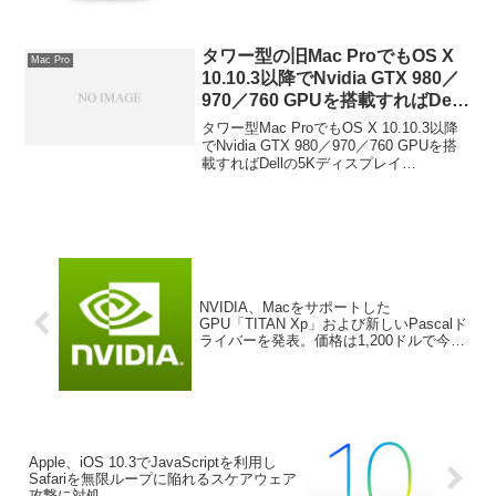
タワー型の旧Mac ProでもOS X
Mac Pro
10.10.3以降でNvidia GTX 980／
970／760 GPUを搭載すればDell
の5Kディスプレイ「UP2715K」
タワー型Mac ProでもOS X 10.10.3以降
が使用可能になるもよう。
でNvidia GTX 980／970／760 GPUを搭
載すればDellの5Kディスプレイ
「UP2715K」が使用可能になるようで
す。詳細は以下から。
NVIDIA、Macをサポートした
GPU「TITAN Xp」および新しいPascalド
ライバーを発表。価格は1,200ドルで今月
中にも発売予定。
Apple、iOS 10.3でJavaScriptを利用し
Safariを無限ループに陥れるスケアウェア
攻撃に対処。