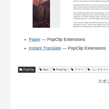
Paper
— PopClip Extensions
Instant Translate
— PopClip Extensions
PopClip
Mac
PopClip
アプリ
コンテキスト
スポ