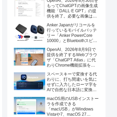
OpenAI、2026年8月30日を
もってChatGPTの画像生成
機能「DALL·E GPT」の提
供を終了。必要な画像は期
限までにダウンロードを。
Anker Japanがリコールを
行っているモバイルバッテ
リー「Anker PowerCore
10000」とBluetoothスピー
カー「PowerConf S3」で周
OpenAI、2026年8月9日で
辺を焼損する火災が6月に3
提供を終了するWebブラウ
件発生していたそうなので
ザ「ChatGPT Atlas」に代
注意を。
わりChrome機能拡張をア
ップデートし、YouTube動
スペースキーで変換する代
画の質問やAsk ChatGPT機
わりに、打ち間違いを気に
能を追加。
せずに入力したローマ字を
AIで自然な日本語に変換し
てくれるMac用の日本語入
macOS用のUSBインストー
力アプリ「Nospace」がリ
ラを作成できる
リース。
「macUSB」がWindows
Vistaや7、macOS 27