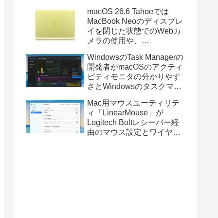
Golden GateのUSBインス
macOS 26.6 Tahoeでは
トーラの作成に対応。
MacBook Neoのディスプレ
イを閉じた状態でのWebカ
メラの使用や、
Finder/Apple Configuratorを
WindowsのTask Managerの
利用しMacBook Neoを復元
開発者がmacOSのアクティ
する際の安定性が向上。
ビティモニタの分かりやす
さとWindowsのタスクマネ
ージャの詳細さを合わせた
Mac用マウスユーティリテ
Mac用システムモニタアプ
ィ「LinearMouse」が
リ「Task Manager TMOG」
Logitech Boltレシーバー経
のBeta版を公開。
由のマウス設定とワイヤレ
ス版のELECOM HUGEトラ
ックボールに対応。