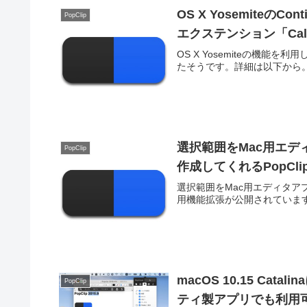
OS X YosemiteのC
PopClip
エクステンション「Ca
OS X Yosemiteの機能
たそうです。詳細は以下から
選択範囲をMac用エデ
PopClip
作成してくれるPopCl
選択範囲をMac用エディタアプリ
用機能拡張が公開されていま
macOS 10.15 Ca
PopClip
ティ製アプリでも利用可