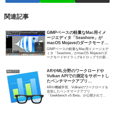
関連記事
GIMPベースの軽量なMac用イメ
Macアプリ
ージエディタ「Seashore」が
macOS Mojaveのダークモードや
ドラッグ&ドロップでの新規レイ
GIMPベースの軽量なMac用イメージエデ
ヤー追加機能をサポート。
ィタ「Seashore」がmacOS Mojaveのダ
ークモードやドラッグ&ドロップでの新規
レイヤー追加機能をサポートしていま
す。詳細は以下から。
ARやML分野のワークロードや
Macアプリ
Vulkan APIでの測定をサポートし
たベンチマークアプリ
「Geekbench v5」のBeta版が公
ARや機械学習、Vulkanのワークロードを
開。
追加したベンチマークアプリ
「Geekbench v5 Beta」が公開されてい
ます。詳細は以下から。