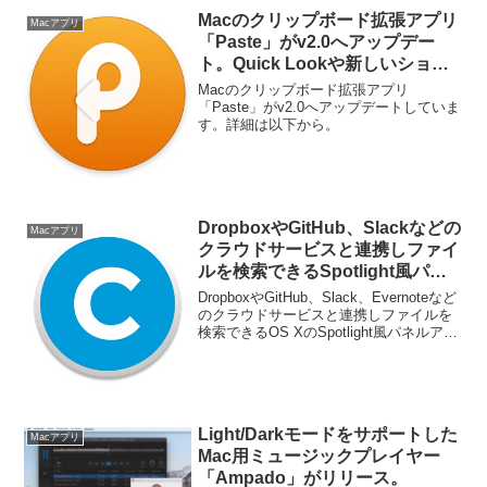
Macのクリップボード拡張アプリ
Macアプリ
「Paste」がv2.0へアップデー
ト。Quick Lookや新しいショー
トカット機能を搭載しメニューも
Macのクリップボード拡張アプリ
日本語化。
「Paste」がv2.0へアップデートしていま
す。詳細は以下から。
DropboxやGitHub、Slackなどの
Macアプリ
クラウドサービスと連携しファイ
ルを検索できるSpotlight風パネ
ルアプリ「Cloudo」が
DropboxやGitHub、Slack、Evernoteなど
MacAppStoreで公開。
のクラウドサービスと連携しファイルを
検索できるOS XのSpotlight風パネルアプ
リ「Cloudo」がMac App Storeで公開さ
れています。詳細は以下から。
Light/Darkモードをサポートした
Macアプリ
Mac用ミュージックプレイヤー
「Ampado」がリリース。