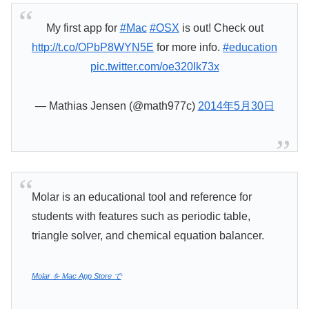
My first app for
#Mac
#OSX
is out! Check out
http://t.co/OPbP8WYN5E
for more info.
#education
pic.twitter.com/oe320Ik73x
— Mathias Jensen (@math977c)
2014年5月30日
Molar is an educational tool and reference for
students with features such as periodic table,
triangle solver, and chemical equation balancer.
Molar を Mac App Store で