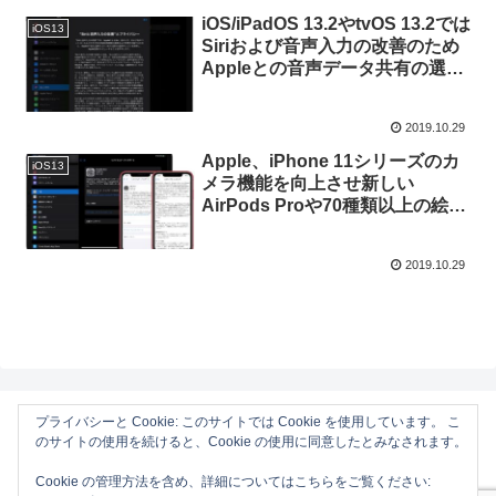
iOS/iPadOS 13.2やtvOS 13.2では
iOS13
Siriおよび音声入力の改善のため
Appleとの音声データ共有の選択
や履歴の削除を行うことが可能
に。
2019.10.29
Apple、iPhone 11シリーズのカ
iOS13
メラ機能を向上させ新しい
AirPods Proや70種類以上の絵文
字をサポートした「iOS/iPadOS
13.2」を正式にリリース。
2019.10.29
プライバシーと Cookie: このサイトでは Cookie を使用しています。 こ
のサイトの使用を続けると、Cookie の使用に同意したとみなされます。
AAPL Ch.
Cookie の管理方法を含め、詳細についてはこちらをご覧ください:
ホーム
Mac