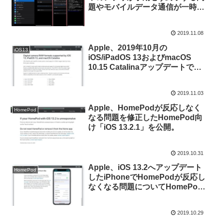
題やモバイルデータ通信が一時的
に利用できなくなる不具合を修正
した「iOS/iPadOS 13.2.2」をリ
2019.11.08
リース。
Apple、2019年10月の
iOS13
iOS/iPadOS 13およびmacOS
10.15 Catalinaアップデートで
「Canon EOS 90D/EOS RP」や
「Sony Cyber-shot DSC-RX100
2019.11.03
VII」などのRAWフォーマットを
サポート。
Apple、HomePodが反応しなく
HomePod
なる問題を修正したHomePod向
け「iOS 13.2.1」を公開。
2019.10.31
Apple、iOS 13.2へアップデート
HomePod
したiPhoneでHomePodが反応し
なくなる問題についてHomePod
をホームアプリから削除/リセッ
トしないよう指示。
2019.10.29