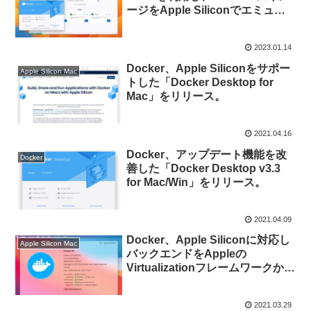
ージをApple Siliconでエミュレ
ートすることをBetaサポートした
「Docker Desktop v4.16」がリ
2023.01.14
リース。
Docker、Apple Siliconをサポー
Apple Silicon Mac
トした「Docker Desktop for
Mac」をリリース。
2021.04.16
Docker、アップデート機能を改
Docker
善した「Docker Desktop v3.3
for Mac/Win」をリリース。
2021.04.09
Docker、Apple Siliconに対応し
Apple Silicon Mac
バックエンドをAppleの
Virtualizationフレームワークから
Qemuベースに変更した
「Docker Desktop RC 2」をリ
2021.03.29
リース。