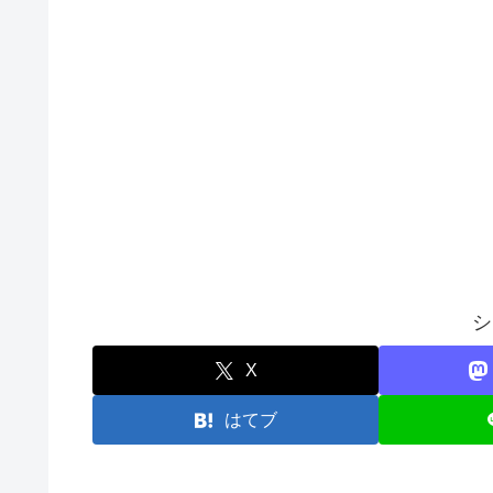
シ
X
はてブ