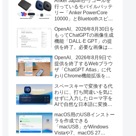
Anker Japanがリコールを
行っているモバイルバッテ
リー「Anker PowerCore
10000」とBluetoothスピー
カー「PowerConf S3」で周
OpenAI、2026年8月30日を
辺を焼損する火災が6月に3
もってChatGPTの画像生成
件発生していたそうなので
機能「DALL·E GPT」の提
注意を。
供を終了。必要な画像は期
限までにダウンロードを。
OpenAI、2026年8月9日で
提供を終了するWebブラウ
ザ「ChatGPT Atlas」に代
わりChrome機能拡張をア
ップデートし、YouTube動
スペースキーで変換する代
画の質問やAsk ChatGPT機
わりに、打ち間違いを気に
能を追加。
せずに入力したローマ字を
AIで自然な日本語に変換し
てくれるMac用の日本語入
macOS用のUSBインストー
力アプリ「Nospace」がリ
ラを作成できる
リース。
「macUSB」がWindows
Vistaや7、macOS 27