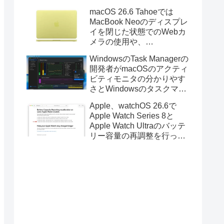
Golden GateのUSBインス
macOS 26.6 Tahoeでは
トーラの作成に対応。
MacBook Neoのディスプレ
イを閉じた状態でのWebカ
メラの使用や、
Finder/Apple Configuratorを
WindowsのTask Managerの
利用しMacBook Neoを復元
開発者がmacOSのアクティ
する際の安定性が向上。
ビティモニタの分かりやす
さとWindowsのタスクマネ
ージャの詳細さを合わせた
Apple、watchOS 26.6で
Mac用システムモニタアプ
Apple Watch Series 8と
リ「Task Manager TMOG」
Apple Watch Ultraのバッテ
のBeta版を公開。
リー容量の再調整を行った
と発表。