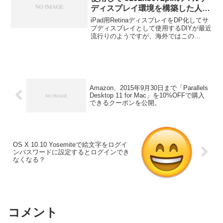
ディスプレイ環境を構築した人が
現れる。
iPad用RetinaディスプレイをDP化してサ
ブディスプレイとして使用するDIYが最近
流行りのようですが、海外ではこの
2048x1536pix Retinaディスプレイを8枚
使用して8192x3072pixのマルチディスプ
レイ環境を構築したゲーマーがいるそう
です。詳細は以下から。
Amazon、2015年9月30日まで「Parallels
Desktop 11 for Mac」を10%OFFで購入
できるクーポンを公開。
OS X 10.10 Yosemiteで絵文字をログイ
ンパスワードに設定するとログインでき
なくなる？
コメント