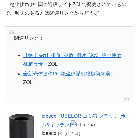
绝尘侠πは中国の通販サイトZOLで発売されているの
で、興味のある方は関連リンクからどうぞ。
関連リンク：
【绝尘侠π】报价_参数_图片_论坛_绝尘侠 π
机箱报价
– ZOL
全新壳体迷你PC 绝尘侠派机箱极简来袭
–
ZOL
ideaco TUBELOR ゴミ箱 ブラック [ホー
ム&キッチン]
ideaco (イデアコ)