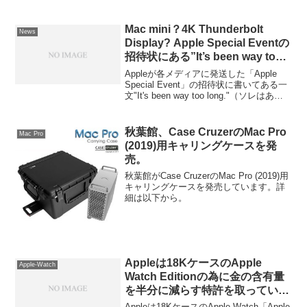
Mac mini？4K Thunderbolt
News
Display? Apple Special Eventの
招待状にある”It’s been way too
long.”は何を意味しているのか？
Appleが各メディアに発送した「Apple
Special Event」の招待状に書いてある一
文"It's been way too long."（ソレはあま
りにも長すぎた）に対して「"It"は何を意
味しているのか？」という議論でReddit
やForumが盛り上がっているようです。
秋葉館、Case CruzerのMac Pro
Mac Pro
詳細は以下から。
(2019)用キャリングケースを発
売。
秋葉館がCase CruzerのMac Pro (2019)用
キャリングケースを発売しています。詳
細は以下から。
Appleは18KケースのApple
Apple-Watch
Watch Editionの為に金の含有量
を半分に減らす特許を取ってい
る？
Appleは18KケースのApple Watch「Apple