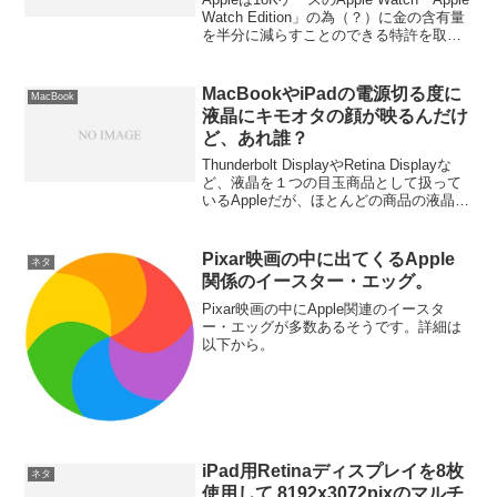
Watch Edition」の為（？）に金の含有量
を半分に減らすことのできる特許を取っ
ているそうです。詳細は以下から。
MacBookやiPadの電源切る度に
MacBook
液晶にキモオタの顔が映るんだけ
ど、あれ誰？
Thunderbolt DisplayやRetina Displayな
ど、液晶を１つの目玉商品として扱って
いるAppleだが、ほとんどの商品の液晶が
反射が激しいグレア液晶です。そんな製
品の電源を切った時に映る自分の顔って
嫌にならない？詳細は以下から。
Pixar映画の中に出てくるApple
ネタ
関係のイースター・エッグ。
Pixar映画の中にApple関連のイースタ
ー・エッグが多数あるそうです。詳細は
以下から。
iPad用Retinaディスプレイを8枚
ネタ
使用して 8192x3072pixのマルチ