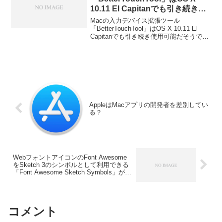
10.11 El Capitanでも引き続き使
用可能。
Macの入力デバイス拡張ツール
「BetterTouchTool」はOS X 10.11 El
Capitanでも引き続き使用可能だそうで
す。詳細は以下から。
AppleはMacアプリの開発者を差別してい
る？
WebフォントアイコンのFont Awesome
をSketch 3のシンボルとして利用できる
「Font Awesome Sketch Symbols」がリ
リース。
コメント