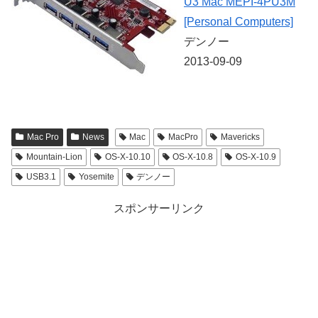
U3 Mac MEPI-4PU3M
[Personal Computers]
デンノー
2013-09-09
Mac Pro
News
Mac
MacPro
Mavericks
Mountain-Lion
OS-X-10.10
OS-X-10.8
OS-X-10.9
USB3.1
Yosemite
デンノー
スポンサーリンク