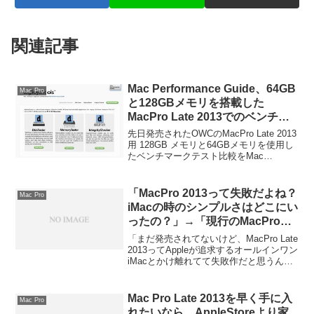
関連記事
Mac Performance Guide、64GB
Mac Pro
と128GBメモリを搭載した
MacPro Late 2013でのベンチマ
ーク比較データを公開。
先日発売されたOWCのMacPro Late 2013
用 128GB メモリと64GBメモリを使用し
たベンチマークテスト比較をMac
Performance Guide公開しています。詳細
は以下から。
「MacPro 2013って失敗だよね？
Mac Pro
iMacの時のシンプルさはどこにい
ったの？」→「現行のMacProも
それほど変わらないし、そもそも
「まだ発売されてないけど、MacPro Late
コンセプトが違うでしょ？」
2013ってAppleが追求するオールインワン
iMacとかけ離れてて失敗作だと思うんだ
けど」という意見に対し「これ以上、拡
張性増やせないからThunderboltの外付け
というデザインを取った」や「そもそも
Mac Pro Late 2013を早く手に入
Mac Pro
iMacとMacProではコンセプトが違う」な
れたいなら、AppleStoreより家