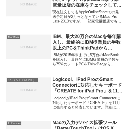
ど様々な意見が飛び交って話題になって
電量販店の在庫をチェックしてお
いるようだ。詳細は以下から。
いたほうが良さそう。
現在注文してもAppleOnlineStoreでの発
送予定日が2月っとなっているMac Pro
Late 2013ですが、一部家電量販店でも販
売しており、ヨドバシカメラやキットカ
ットなどでは極少数です頻繁に入荷・販
売しているそうなので「早くMac Pro
IBM、最大20万台のMacを毎年購
MacBook
Late 2013を手に入れたい」方や「2月ま
入し、最終的にIBM従業員の半数
で待っていられない！」という方はちょ
以上のPCをThinkPadから
こちょこチェックするとAppleStoreより
MacBookへ変更する見込み。
早く購入できるかもしれません。詳細は
IBMが2015年末までに5万台のMacBook
以下から。
を購入し、最終的にIBM従業員の半数か
ら75%のノートPCをThinkPadから
MacBookへ変更する見込みだそうです。
詳細は以下から。
Logicool、iPad ProのSmart
12.9インチ iPad Pro (第1世代)
Connectorに対応したキーボード
「CREATE for iPad Pro」を11月
に発売。
LogicoolがiPad ProのSmart Connectorに
対応したキーボード「CREATE」を11月
に発売すると発表しています。詳細は以
下から。
Macの入力デバイス拡張ツール
El Capitan
「BetterTouchTool」はOS X