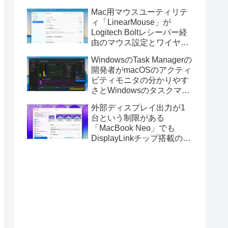
Golden GateのUSBインス
Mac用マウスユーティリテ
トーラの作成に対応。
ィ「LinearMouse」が
Logitech Boltレシーバー経
由のマウス設定とワイヤレ
ス版のELECOM HUGEトラ
WindowsのTask Managerの
ックボールに対応。
開発者がmacOSのアクティ
ビティモニタの分かりやす
さとWindowsのタスクマネ
ージャの詳細さを合わせた
外部ディスプレイ出力が1
Mac用システムモニタアプ
台という制限がある
リ「Task Manager TMOG」
「MacBook Neo」でも
のBeta版を公開。
DisplayLinkチップ搭載の
USBグラフィックスアダプ
タを利用することでデュア
ルディスプレイ以上の出力
が可能に。