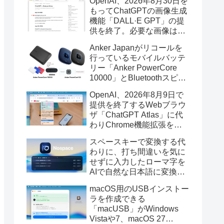
OpenAI、2026年8月30日を
もってChatGPTの画像生成
機能「DALL·E GPT」の提
供を終了。必要な画像は期
限までにダウンロードを。
Anker Japanがリコールを
行っているモバイルバッテ
リー「Anker PowerCore
10000」とBluetoothスピー
カー「PowerConf S3」で周
OpenAI、2026年8月9日で
辺を焼損する火災が6月に3
提供を終了するWebブラウ
件発生していたそうなので
ザ「ChatGPT Atlas」に代
注意を。
わりChrome機能拡張をア
ップデートし、YouTube動
スペースキーで変換する代
画の質問やAsk ChatGPT機
わりに、打ち間違いを気に
能を追加。
せずに入力したローマ字を
AIで自然な日本語に変換し
てくれるMac用の日本語入
macOS用のUSBインストー
力アプリ「Nospace」がリ
ラを作成できる
リース。
「macUSB」がWindows
Vistaや7、macOS 27