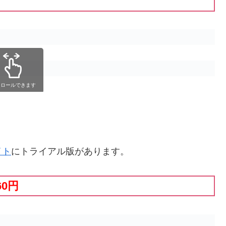
クロールできます
イト
にトライアル版があります。
60円