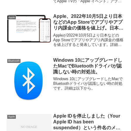
てApple TVの「Apple イベント」アプリ
をアップデートしています。詳細は以下
から。
Apple、2022年10月5日より日本
Apple
などのApp Storeでアプリやアプ
リ内課金の価格を値上げ。日本で
はTier1が120円から160円に。
Appleが2022年10月5日より日本などの
App Storeでアプリやアプリ内課金の価格
を値上げすると発表しています。詳細は
以下から。
Windows 10にアップグレードし
Bluetooth
たMacでBluetoothドライバが認
識しない時の対処法。
Windows 10にアップグレードしたMacで
Bluetoothドライバが認識しない時の対処
です。詳細は以下から。
Apple IDを停止しました（Your
Apple
Apple ID has been
suspended）という件名のメー