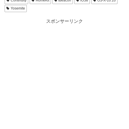
Continuity
HomeKit
iBeacon
iOS8
OS-X-10.10
Yosemite
スポンサーリンク