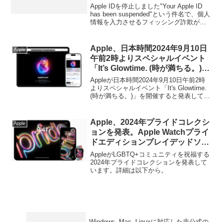
ルから、日本語のフィッシング
Apple IDを停止しました"Your Apple ID
サイトへ誘導する詐欺が増加中。
has been suspended"という件名で、個人
情報を入力させるフィッシング詐欺が日
本にも上陸してきているようです。詳細
は以下から。
Apple、日本時間2024年9月10日
Apple
午前2時よりスペシャルイベント
「It’s Glowtime. (時が満ちる。)」
を開催すると発表。
Appleが日本時間2024年9月10日午前2時
よりスペシャルイベント「It's Glowtime.
(時が満ちる。)」を開催すると発表してい
ます。詳細は以下から。
Apple、2024年プライドコレクシ
Apple
ョンを発表。Apple Watchプライ
ドエディションブレイデッドソロ
ループは5月23日発売で、文字盤
AppleがLGBTQ+コミュニティを祝福する
や壁紙は近日中にリリースされる
2024年プライドコレクションを発表して
います。詳細は以下から。
watchOS 10.5やiOS/iPadOS 17.5
で利用可能に。
Windows, Mac, Linuxに対応した非公式の