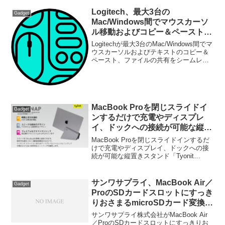
Logitech、最大3台の
Gadget
Mac/Windows間でマウスカーソ
ル移動およびコピー＆ペースト、
ファイルの共有をシームレスに行
Logitechが最大3台のMac/Windows間でマ
うことが出来る「Logitech
ウスカーソルおよびテキストのコピー＆
ペースト、ファイルの共有をシームレス
Flow」を発表。
に行うことが出来る「Logitech Flow」を
新たに公開すると発表しています。詳細
は以下から。
MacBook Proを閉じスライドイ
Gadget
ンするだけで充電やディスプレ
イ、ドックへの接続が可能な縦置
きスタンド「Tyonit TiltSnap」が
MacBook Proを閉じスライドインするだ
日本でも発売。
けで充電やディスプレイ、ドックへの接
続が可能な縦置きスタンド「Tyonit
TiltSnap」が日本でも販売を開始していま
す。詳細は以下から。
サンワサプライ、MacBook Air／
Gadget
ProのSDカードスロットにすっき
りおさまるmicroSDカード変換ア
ダプタ「ADR-MMICRO」を発
サンワサプライ株式会社がMacBook Air
売。
／ProのSDカードスロットにすっきりお