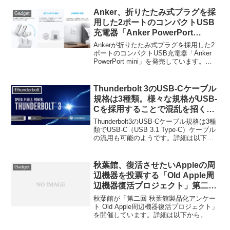
Anker、折りたたみ式プラグを採
Gadget
用した2ポートのコンパクトUSB
充電器「Anker PowerPort
mini」を発売。
Ankerが折りたたみ式プラグを採用した2
ポートのコンパクトUSB充電器「Anker
PowerPort mini」を発売しています。詳
細は以下から。
Thunderbolt 3のUSB-Cケーブル
Thunderbolt
規格は3種類。様々な規格がUSB-
Cを採用することで混乱を招く可
能性も？
Thunderbolt3のUSB-Cケーブル規格は3種
類でUSB-C（USB 3.1 Type-C）ケーブル
の流用も可能のようです。詳細は以下か
ら
秋葉館、復活させたいAppleの周
Gadget
辺機器を投票する「Old Apple周
辺機器復活プロジェクト」第二回
秋葉館製品化アンケートを8月31
秋葉館が「第二回 秋葉館製品化アンケー
日まで開催。
ト Old Apple周辺機器復活プロジェクト」
を開催しています。詳細は以下から。