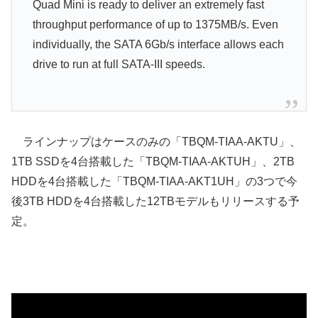
Quad Mini is ready to deliver an extremely fast
throughput performance of up to 1375MB/s. Even
individually, the SATA 6Gb/s interface allows each
drive to run at full SATA-III speeds.
ラインナップはケースのみの「TBQM-TIAA-AKTU」、
1TB SSDを4台搭載した「TBQM-TIAA-AKTUH」、2TB
HDDを4台搭載した「TBQM-TIAA-AKT1UH」の3つで今
後3TB HDDを4台搭載した12TBモデルもリリースする予
定。