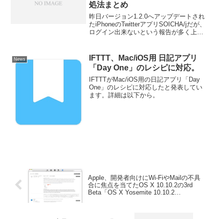
処法まとめ
昨日バージョン1.2.0へアップデートされ
たiPhoneのTwitterアプリSOICHA/jだが、
ログイン出来ないという報告が多く上が
っており、公式ツイッターアカウントで
も一度iPhone内のTwitter設定を消しても
う一度インストールし直して見て欲しい
IFTTT、Mac/iOS用 日記アプリ
News
という対処法をすすめている。詳細は以
「Day One」のレシピに対応。
下から。
IFTTTがMac/iOS用の日記アプリ「Day
One」のレシピに対応したと発表してい
ます。詳細は以下から。
Apple、開発者向けにWi-FiやMailの不具
合に焦点を当てたOS X 10.10.2の3rd
Beta「OS X Yosemite 10.10.2
(14C81f)」をリリース。