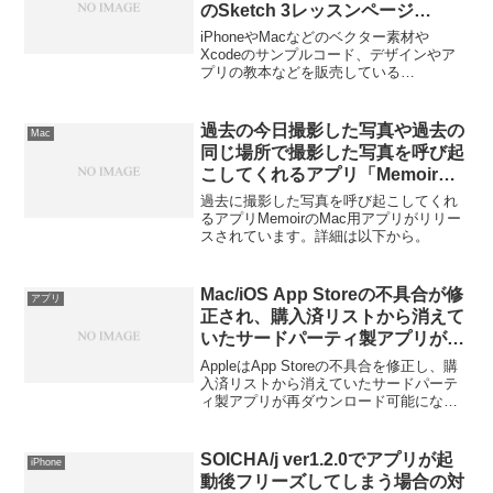
のSketch 3レッスンページ
「Mastering Sketch 3」を無償で
iPhoneやMacなどのベクター素材や
公開。
Xcodeのサンプルコード、デザインやア
プリの教本などを販売している
Design+Codeが、自社で出版しているiOS
9, Xcode 7, Sketch用のデザインガイドブ
ック「Design+Code」内のSketch 3用レ
過去の今日撮影した写真や過去の
Mac
ッスンページを無料で公開しています 。
同じ場所で撮影した写真を呼び起
こしてくれるアプリ「Memoir」
のMac用クライアントがリリー
過去に撮影した写真を呼び起こしてくれ
ス。
るアプリMemoirのMac用アプリがリリー
スされています。詳細は以下から。
Mac/iOS App Storeの不具合が修
アプリ
正され、購入済リストから消えて
いたサードパーティ製アプリが再
ダウンロード可能に。
AppleはApp Storeの不具合を修正し、購
入済リストから消えていたサードパーテ
ィ製アプリが再ダウンロード可能になっ
ているそうです。詳細は以下から。
SOICHA/j ver1.2.0でアプリが起
iPhone
動後フリーズしてしまう場合の対