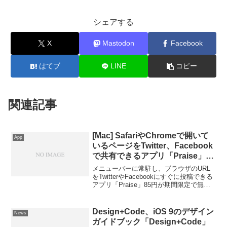
シェアする
X
Mastodon
Facebook
はてブ
LINE
コピー
関連記事
[Mac] SafariやChromeで開いて
App
いるページをTwitter、Facebook
で共有できるアプリ「Praise」が
無料セール中。
メニューバーに常駐し、ブラウザのURL
をTwitterやFacebookにすぐに投稿できる
アプリ「Praise」85円が期間限定で無料
セール中です。詳細は以下から。
Design+Code、iOS 9のデザイン
News
ガイドブック「Design+Code」