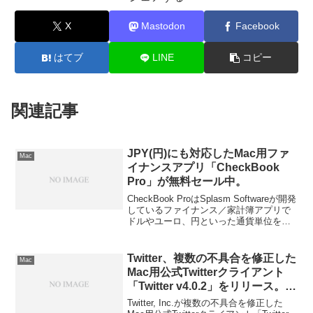
X
Mastodon
Facebook
はてブ
LINE
コピー
関連記事
JPY(円)にも対応したMac用ファ
Mac
イナンスアプリ「CheckBook
Pro」が無料セール中。
CheckBook ProはSplasm Softwareが開発
しているファイナンス／家計簿アプリで
ドルやユーロ、円といった通貨単位を扱
うことが出来、CSV／テキストファイル
への書出し、iCloudでのデータ同期やOS
X El Capitanにも対応しています。
Twitter、複数の不具合を修正した
Mac
Mac用公式Twitterクライアント
「Twitter v4.0.2」をリリース。動
画の自動再生が可能に。
Twitter, Inc.が複数の不具合を修正した