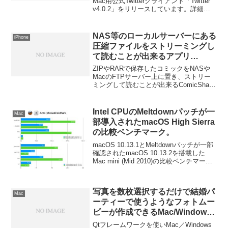
Mac用公式Twitterクライアント「Twitter
v4.0.2」をリリースしています。詳細は
以下から。
NAS等のローカルサーバーにある
iPhone
圧縮ファイルをストリーミングし
て読むことが出来るアプリ
「ComicShare」はiOSデバイス
ZIPやRARで保存したコミックをNASや
でコミックを見るための救世主に
MacのFTPサーバー上に置き、ストリー
ミングして読むことが出来るComicShare
なるか？
というアプリがリリースされたようで
す。今まではGoodReader等で一旦ダウン
ロードして読んでいた人には朗報？詳細
Intel CPUのMeltdownパッチが一
Mac
は以下から。
部導入されたmacOS High Sierra
の比較ベンチマーク。
macOS 10.13.1とMeltdownパッチが一部
確認されたmacOS 10.13.2を搭載した
Mac mini (Mid 2010)の比較ベンチマーク
です。詳細は以下から。
写真を数枚選択するだけで結婚パ
Mac
ーティーで使うようなフォトムー
ビーが作成できるMac/Windows
アプリ「Cofeshow」がリリー
Qtフレームワークを使いMac／Windows