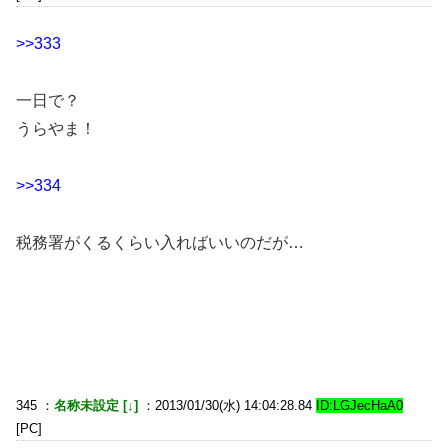
>>333
一日で？
うらやま！
>>334
税務署がくるくらい入ればいいのだが…
345 ：
名称未設定 [↓]
：2013/01/30(水) 14:04:28.84
ID:LGJecHaA0
[PC]