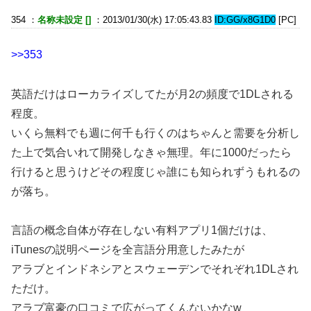
354 ：
名称未設定 []
：2013/01/30(水) 17:05:43.83
ID:GG/x8G1D0
[PC]
>>353
英語だけはローカライズしてたが月2の頻度で1DLされる
程度。
いくら無料でも週に何千も行くのはちゃんと需要を分析し
た上で気合いれて開発しなきゃ無理。年に1000だったら
行けると思うけどその程度じゃ誰にも知られずうもれるの
が落ち。
言語の概念自体が存在しない有料アプリ1個だけは、
iTunesの説明ページを全言語分用意したみたが
アラブとインドネシアとスウェーデンでそれぞれ1DLされ
ただけ。
アラブ富豪の口コミで広がってくんないかなw