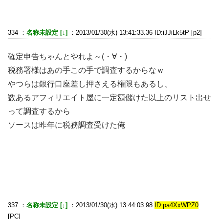
334 ：
名称未設定 [↓]
：2013/01/30(水) 13:41:33.36 ID:iJJiLk5tP [p2]
確定申告ちゃんとやれよ～(・∀・)
税務署様はあの手この手で調査するからなｗ
やつらは銀行口座差し押さえる権限もあるし、
数あるアフィリエイト屋に一定額儲けた以上のリスト出せ
って調査するから
ソースは昨年に税務調査受けた俺
337 ：
名称未設定 [↓]
：2013/01/30(水) 13:44:03.98
ID:pa4XxWPZ0
[PC]