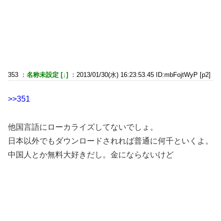
353 ：
名称未設定 [↓]
：2013/01/30(水) 16:23:53.45 ID:mbFojtWyP [p2]
>>351
他国言語にローカライズしてないでしょ。
日本以外でもダウンロードされれば普通に何千といくよ。
中国人とか無料大好きだし。金にならないけど