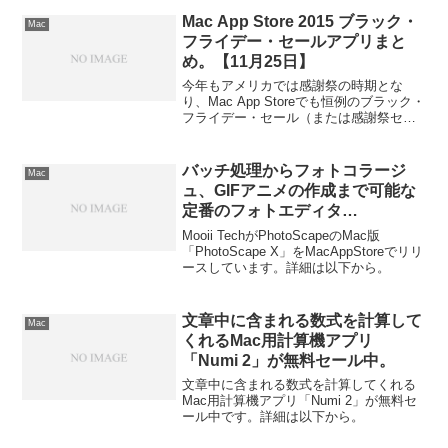
Mac App Store 2015 ブラック・
Mac
フライデー・セールアプリまと
め。【11月25日】
今年もアメリカでは感謝祭の時期とな
り、Mac App Storeでも恒例のブラック・
フライデー・セール（または感謝祭セー
ル）が始まっています。詳細は以下か
ら。
バッチ処理からフォトコラージ
Mac
ュ、GIFアニメの作成まで可能な
定番のフォトエディタ
PhotoScapeのMac版
Mooii TechがPhotoScapeのMac版
「PhotoScape X」が
「PhotoScape X」をMacAppStoreでリリ
ースしています。詳細は以下から。
MacAppStoreでリリース。
文章中に含まれる数式を計算して
Mac
くれるMac用計算機アプリ
「Numi 2」が無料セール中。
文章中に含まれる数式を計算してくれる
Mac用計算機アプリ「Numi 2」が無料セ
ール中です。詳細は以下から。