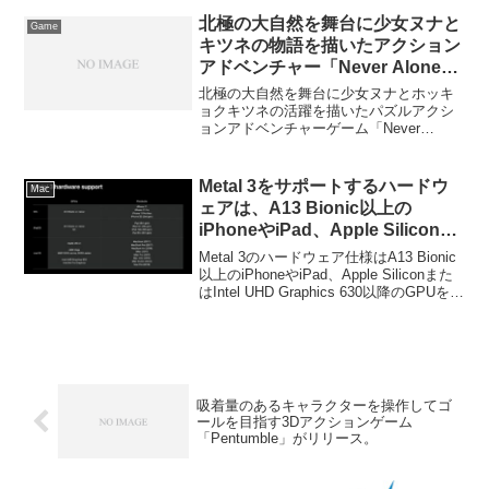
北極の大自然を舞台に少女ヌナと
Game
キツネの物語を描いたアクション
アドベンチャー「Never Alone」
や「BioShock」などがMac App
北極の大自然を舞台に少女ヌナとホッキ
Storeで50%OFFセール中。
ョクキツネの活躍を描いたパズルアクシ
ョンアドベンチャーゲーム「Never
Alone」や「BioShock」シリーズがMac
App Storeで50%OFFセール中です。詳細
は以下から。
Metal 3をサポートするハードウ
Mac
ェアは、A13 Bionic以上の
iPhoneやiPad、Apple Siliconま
たはIntel UHD Graphics 630以降
Metal 3のハードウェア仕様はA13 Bionic
のGPUを搭載したMacに。
以上のiPhoneやiPad、Apple Siliconまた
はIntel UHD Graphics 630以降のGPUを搭
載したMacになっているそうです。詳細
は以下から。
吸着量のあるキャラクターを操作してゴ
ールを目指す3Dアクションゲーム
「Pentumble」がリリース。