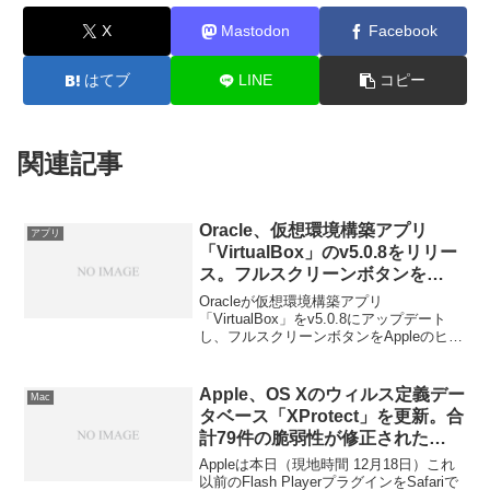
X
Mastodon
Facebook
はてブ
LINE
コピー
関連記事
Oracle、仮想環境構築アプリ
アプリ
「VirtualBox」のv5.0.8をリリー
ス。フルスクリーンボタンを
AppleのHIGに準拠。
Oracleが仮想環境構築アプリ
「VirtualBox」をv5.0.8にアップデート
し、フルスクリーンボタンをAppleのヒュ
ーマンインターフェース・ガイドライン
に対応させています。
Apple、OS Xのウィルス定義デー
Mac
タベース「XProtect」を更新。合
計79件の脆弱性が修正された
Adobe Flash Player v20より前
Appleは本日（現地時間 12月18日）これ
のSafariプラグインをブロック。
以前のFlash PlayerプラグインをSafariで