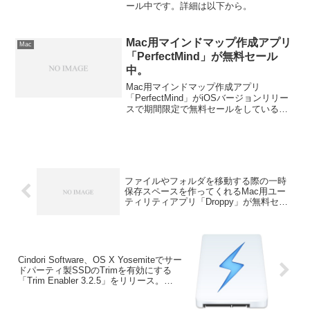
ール中です。詳細は以下から。
Mac用マインドマップ作成アプリ
Mac
「PerfectMind」が無料セール
中。
Mac用マインドマップ作成アプリ
「PerfectMind」がiOSバージョンリリー
スで期間限定で無料セールをしているそ
うです。詳細は以下から。 PerfectMind
はシンプルなマインドマップ作成アプリ
です。
ファイルやフォルダを移動する際の一時
保存スペースを作ってくれるMac用ユー
ティリティアプリ「Droppy」が無料セー
ル中。
Cindori Software、OS X Yosemiteでサー
ドパーティ製SSDのTrimを有効にする
「Trim Enabler 3.2.5」をリリース。
Yosemiteではkext変更に署名が必要とな
る？