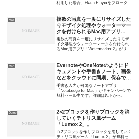
利用した場合、Flash Playerをブロックす
るようにXProtectをv2071へアップデート
し、OSX.FlashImitatorの亜種
「OSX.InstallImitator.D」をXProtect.plist
複数の写真を一度にリサイズした
Mac
へ追加しています。
りモザイク処理やウォーターマー
クを付けられるMac用アプリ
「Watermarker 2」がリリース。
複数の写真を一度にリサイズしたりモザ
イク処理やウォーターマークを付けられ
るMac用アプリ「Watermarker 2」がリリ
ースされています。詳細は以下から。
EvernoteやOneNoteのようにド
Mac
キュメントや手書きノート、画像
などをクラウドに同期、保存でき
るノートアプリ「NoteLedge for
手書き入力が可能なノートアプリ
Mac」がキャンペーンで無料セー
「NoteLedge for Mac」がキャンペーンで
無料セール中です。詳細は以下から。
ル中。
2×2ブロックを作りブロックを消
Game
していくテトリス風ゲーム
「Lumox 2」。
2x2ブロックを作りブロックを消していく
テトリス風ゲーム「Lumox 2」が無料セ