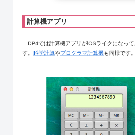
計算機アプリ
DP4では計算機アプリがiOSライクになっており
す。
科学計算
や
プログラマ計算機
も同様です