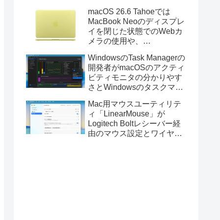
Golden GateのUSBインス
macOS 26.6 Tahoeでは
トーラの作成に対応。
MacBook Neoのディスプレ
イを閉じた状態でのWebカ
メラの使用や、
Finder/Apple Configuratorを
WindowsのTask Managerの
利用しMacBook Neoを復元
開発者がmacOSのアクティ
する際の安定性が向上。
ビティモニタの分かりやす
さとWindowsのタスクマネ
ージャの詳細さを合わせた
Mac用マウスユーティリテ
Mac用システムモニタアプ
ィ「LinearMouse」が
リ「Task Manager TMOG」
Logitech Boltレシーバー経
のBeta版を公開。
由のマウス設定とワイヤレ
ス版のELECOM HUGEトラ
ックボールに対応。