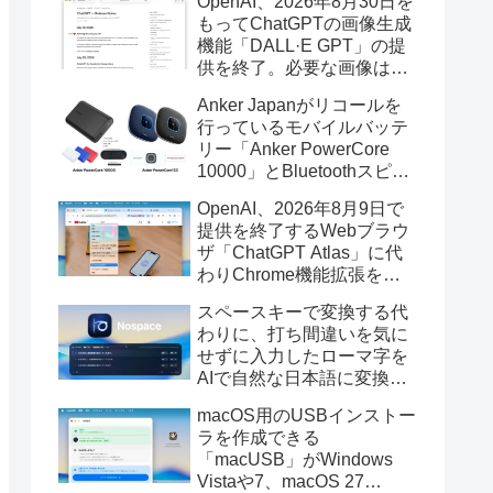
OpenAI、2026年8月30日を
もってChatGPTの画像生成
機能「DALL·E GPT」の提
供を終了。必要な画像は期
限までにダウンロードを。
Anker Japanがリコールを
行っているモバイルバッテ
リー「Anker PowerCore
10000」とBluetoothスピー
カー「PowerConf S3」で周
OpenAI、2026年8月9日で
辺を焼損する火災が6月に3
提供を終了するWebブラウ
件発生していたそうなので
ザ「ChatGPT Atlas」に代
注意を。
わりChrome機能拡張をア
ップデートし、YouTube動
スペースキーで変換する代
画の質問やAsk ChatGPT機
わりに、打ち間違いを気に
能を追加。
せずに入力したローマ字を
AIで自然な日本語に変換し
てくれるMac用の日本語入
macOS用のUSBインストー
力アプリ「Nospace」がリ
ラを作成できる
リース。
「macUSB」がWindows
Vistaや7、macOS 27