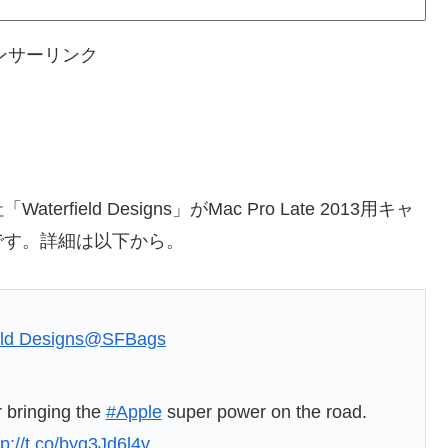
ンサーリンク
eld Designs」がMac Pro Late 2013用キャ
です。詳細は以下から。
eld Designs
@SFBags
bringing the
#Apple
super power on the road.
tp://t.co/byg3Jd6l4v