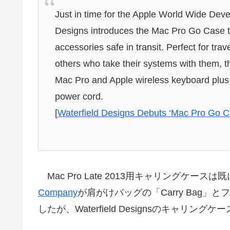
Just in time for the Apple World Wide D
Designs introduces the Mac Pro Go Case 
accessories safe in transit. Perfect for tr
others who take their systems with them, t
Mac Pro and Apple wireless keyboard plus
power cord.
[
Waterfield Designs Debuts ‘Mac Pro Go C
Mac Pro Late 2013用キャリングケ
Company
が肩がけバッグの「Carry Bag」と
したが、Waterfield Designsのキャリ