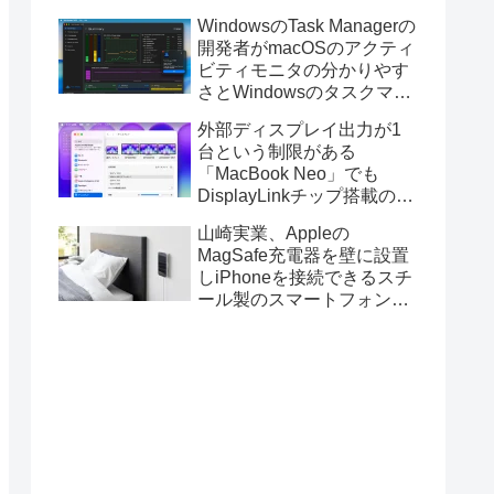
ス版のELECOM HUGEトラ
WindowsのTask Managerの
ックボールに対応。
開発者がmacOSのアクティ
ビティモニタの分かりやす
さとWindowsのタスクマネ
ージャの詳細さを合わせた
外部ディスプレイ出力が1
Mac用システムモニタアプ
台という制限がある
リ「Task Manager TMOG」
「MacBook Neo」でも
のBeta版を公開。
DisplayLinkチップ搭載の
USBグラフィックスアダプ
山崎実業、Appleの
タを利用することでデュア
MagSafe充電器を壁に設置
ルディスプレイ以上の出力
しiPhoneを接続できるスチ
が可能に。
ール製のスマートフォンホ
ルダー「マグネットスマー
トフォン充電ホルダー」を
発売。