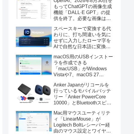
OpenAI、2026年8月30日を
もってChatGPTの画像生成
機能「DALL·E GPT」の提
供を終了。必要な画像は期
限までにダウンロードを。
スペースキーで変換する代
わりに、打ち間違いを気に
せずに入力したローマ字を
AIで自然な日本語に変換し
てくれるMac用の日本語入
macOS用のUSBインストー
力アプリ「Nospace」がリ
ラを作成できる
リース。
「macUSB」がWindows
Vistaや7、macOS 27
Golden GateのUSBインス
Anker Japanがリコールを
トーラの作成に対応。
行っているモバイルバッテ
リー「Anker PowerCore
10000」とBluetoothスピー
カー「PowerConf S3」で周
Mac用マウスユーティリテ
辺を焼損する火災が6月に3
ィ「LinearMouse」が
件発生していたそうなので
Logitech Boltレシーバー経
注意を。
由のマウス設定とワイヤレ