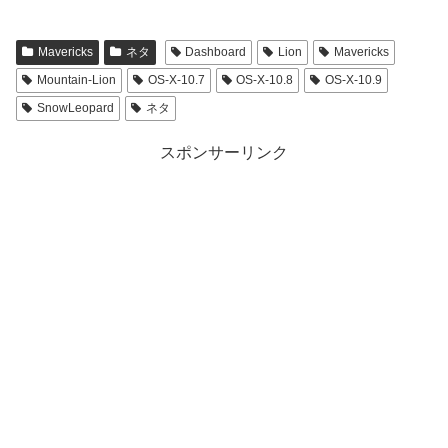
Mavericks
ネタ
Dashboard
Lion
Mavericks
Mountain-Lion
OS-X-10.7
OS-X-10.8
OS-X-10.9
SnowLeopard
ネタ
スポンサーリンク