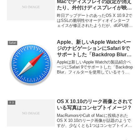
Macでディスプレイの設定が消え
たり、外付けディスプレイが映ら
なくなる不具合？
昨日アップデートのあったOS X 10.9.2で
はSSLの脆弱性やオーディオインターフ
ェイスが修正されたようだが、dGPU搭載
のMacで外部ディスプレイを使用してい
る場合、セカンドモニターが認識しなく
なったという報告が上がってきているよ
Apple、新しいApple Watchペー
Safari
うです。詳細は以下から。
ジのナビゲーションにSafari 9で
サポートした「Backdrop Blur」
CSSフィルターを使用。
Appleは新しいApple Watchの製品紹介ペ
ージにSafari 9でサポートした「Backdrop
Blur」フィルターを使用しているそうで
す。詳細は以下から。
OS X 10.10のリーク画像とされて
ネタ
いる写真はコンセプトイメージ？
MacRumorsやCult of Macに投稿された
OS X 10.10のリーク画像が話題のようで
すが、少なくとも1つはコンセプトイメー
ジだそうです。詳細は以下から。