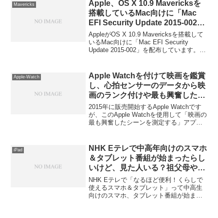
Apple、OS X 10.9 Mavericksを
Mavericks
搭載しているMac向けに「Mac
EFI Security Update 2015-002」
を配布。認証無しにEFIが上書き
AppleがOS X 10.9 Mavericksを搭載して
されてしまう脆弱性を修正。
いるMac向けに「Mac EFI Security
Update 2015-002」を配布しています。詳
細は以下から。
Apple Watchを付けて映画を鑑賞
Apple-Watch
し、心拍センサーのデータから映
画のランク付けや最も興奮したシ
ーンを特定出来るアプリ
2015年に販売開始するApple Watchです
「byHeart」が登場するかもしれ
が、このApple Watchを使用して「映画の
最も興奮したシーンを測定する」アプリ
ない…
が登場するかもしれません。紹介してい
ます
NHK Eテレで中高年向けのスマホ
iPad
＆タブレット番組が始まったらし
いけど、見た人いる？祖父母や両
親に見せたらためになるかな？
NHK Eテレで「なるほど便利！くらしで
使えるスマホ＆タブレット」って中高生
向けのスマホ、タブレット番組が始まっ
たみたいだけど、うちの親とかに見せる
意味あるかな？誰かみた人いる？