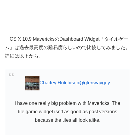
OS X 10.9 MavericksのDashboard Widget「タイルゲー
ム」は過去最高度の難易度らしいので比較してみました。
詳細は以下から。
Charley Hutchison
@glenwayguy
i have one really big problem with Mavericks: The
tile game widget isn’t as good as past versions
because the tiles all look alike.