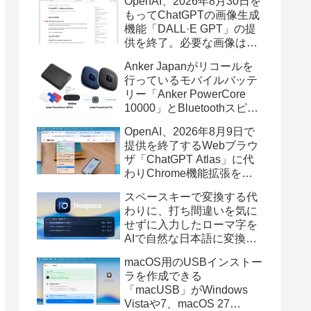
OpenAI、2026年8月30日を
もってChatGPTの画像生成
機能「DALL·E GPT」の提
供を終了。必要な画像は期
限までにダウンロードを。
Anker Japanがリコールを
行っているモバイルバッテ
リー「Anker PowerCore
10000」とBluetoothスピー
カー「PowerConf S3」で周
OpenAI、2026年8月9日で
辺を焼損する火災が6月に3
提供を終了するWebブラウ
件発生していたそうなので
ザ「ChatGPT Atlas」に代
注意を。
わりChrome機能拡張をア
ップデートし、YouTube動
スペースキーで変換する代
画の質問やAsk ChatGPT機
わりに、打ち間違いを気に
能を追加。
せずに入力したローマ字を
AIで自然な日本語に変換し
てくれるMac用の日本語入
macOS用のUSBインストー
力アプリ「Nospace」がリ
ラを作成できる
リース。
「macUSB」がWindows
Vistaや7、macOS 27