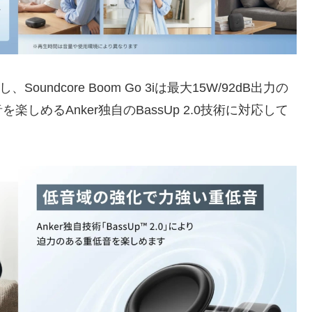
Soundcore Boom Go 3iは最大15W/92dB出力の
めるAnker独自のBassUp 2.0技術に対応して