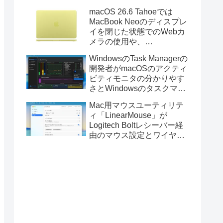
Golden GateのUSBインス
macOS 26.6 Tahoeでは
トーラの作成に対応。
MacBook Neoのディスプレ
イを閉じた状態でのWebカ
メラの使用や、
Finder/Apple Configuratorを
WindowsのTask Managerの
利用しMacBook Neoを復元
開発者がmacOSのアクティ
する際の安定性が向上。
ビティモニタの分かりやす
さとWindowsのタスクマネ
ージャの詳細さを合わせた
Mac用マウスユーティリテ
Mac用システムモニタアプ
ィ「LinearMouse」が
リ「Task Manager TMOG」
Logitech Boltレシーバー経
のBeta版を公開。
由のマウス設定とワイヤレ
ス版のELECOM HUGEトラ
ックボールに対応。