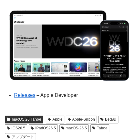
Releases
– Apple Developer
macOS 26 Tahoe
Apple
Apple-Silicon
Beta版
iOS26.5
iPadOS26.5
macOS-26.5
Tahoe
アップデート