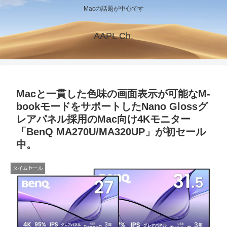
Macの話題が中心です
AAPL Ch.
Macと一貫した色味の画面表示が可能なM-
bookモードをサポートしたNano Glossグ
レアパネル採用のMac向け4Kモニター
「BenQ MA270U/MA320UP」が初セール
中。
タイムセール