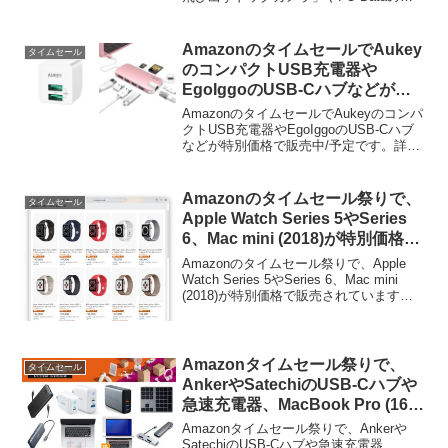
予定。
付けHDDなどが特別価格で販売中/予定と
なっています。詳細は以下から。
AmazonのタイムセールでAukey
タイムセール
のコンパクトUSB充電器や
EgoIggoのUSB-Cハブなどが特
別価格で販売中。
AmazonのタイムセールでAukeyのコンパ
クトUSB充電器やEgoIggoのUSB-Cハブ
などが特別価格で販売中/予定です。詳細
は以下から。
Amazonのタイムセール祭りで、
タイムセール
Apple Watch Series 5やSeries
6、Mac mini (2018)が特別価格で
販売中。
Amazonのタイムセール祭りで、Apple
Watch Series 5やSeries 6、Mac mini
(2018)が特別価格で販売されています。
詳細は以下から。
Amazonタイムセール祭りで、
タイムセール
AnkerやSatechiのUSB-Cハブや
急速充電器、MacBook Pro (16-
inch)用の液晶保護フィルムなど
Amazonタイムセール祭りで、Ankerや
が特別価格で販売中。
SatechiのUSB-Cハブや急速充電器、