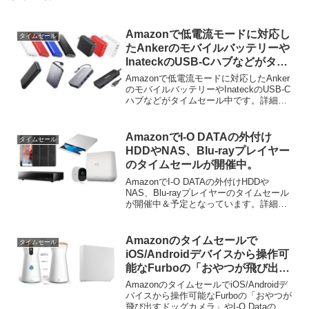
Amazonで低電流モードに対応し
タイムセール
たAnkerのモバイルバッテリーや
InateckのUSB-Cハブなどがタイ
ムセール中。
Amazonで低電流モードに対応したAnker
のモバイルバッテリーやInateckのUSB-C
ハブなどがタイムセール中です。詳細は
以下から。
AmazonでI-O DATAの外付け
タイムセール
HDDやNAS、Blu-rayプレイヤー
のタイムセールが開催中。
AmazonでI-O DATAの外付けHDDや
NAS、Blu-rayプレイヤーのタイムセール
が開催中＆予定となっています。詳細は
以下から。
Amazonのタイムセールで
タイムセール
iOS/Androidデバイスから操作可
能なFurboの「おやつが飛び出す
ドッグカメラ」やI-O Dataの外付
AmazonのタイムセールでiOS/Androidデ
けHDDなどが特別価格で販売中/
バイスから操作可能なFurboの「おやつが
飛び出すドッグカメラ」やI-O Dataの外