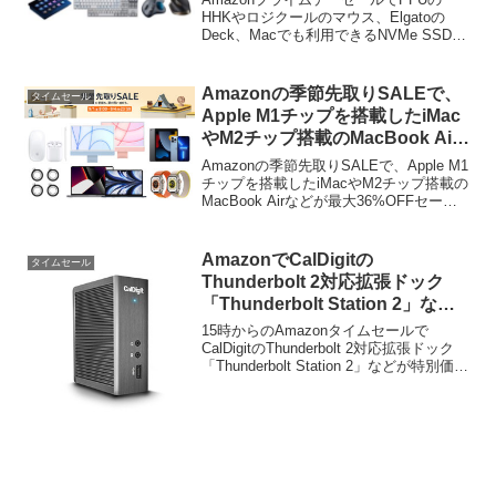
別価格で販売中。
HHKやロジクールのマウス、Elgatoの
Deck、Macでも利用できるNVMe SSDや
メモリが特別価格で販売中です。詳細は
以下から。
Amazonの季節先取りSALEで、
タイムセール
Apple M1チップを搭載したiMac
やM2チップ搭載のMacBook Air
などが最大36%OFFとなるApple
Amazonの季節先取りSALEで、Apple M1
製品がお買い得セールが開催中。
チップを搭載したiMacやM2チップ搭載の
MacBook Airなどが最大36%OFFセール
となっています。詳細は以下から。
AmazonでCalDigitの
タイムセール
Thunderbolt 2対応拡張ドック
「Thunderbolt Station 2」など
がタイムセール中。
15時からのAmazonタイムセールで
CalDigitのThunderbolt 2対応拡張ドック
「Thunderbolt Station 2」などが特別価格
で販売中となっています。詳細は以下か
ら。