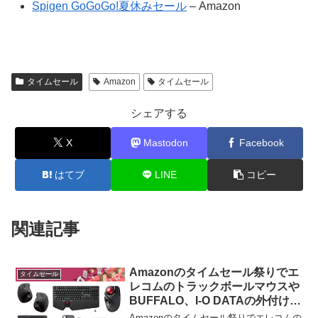
Spigen GoGoGo!夏休みセール
– Amazon
タイムセール
Amazon
タイムセール
シェアする
X
Mastodon
Facebook
はてブ
LINE
コピー
関連記事
Amazonのタイムセール祭りでエ
タイムセール
レコムのトラックボールマウスや
BUFFALO、I-O DATAの外付け
HDD/SSD、忘れ物防止タグ
Amazonのタイムセール祭りでエレコムの