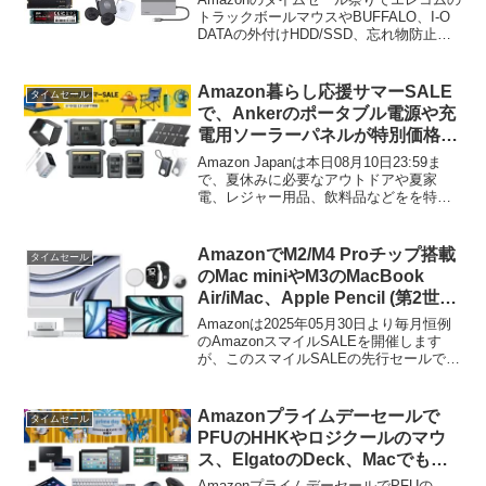
「Tile」などが特別価格で販売
トラックボールマウスやBUFFALO、I-O
DATAの外付けHDD/SSD、忘れ物防止タ
中。
グ「Tile」などが特別価格で販売中です。
詳細は以下から。
Amazon暮らし応援サマーSALE
タイムセール
で、Ankerのポータブル電源や充
電用ソーラーパネルが特別価格で
販売中。
Amazon Japanは本日08月10日23:59ま
で、夏休みに必要なアウトドアや夏家
電、レジャー用品、飲料品などをを特別
価格で販売する「暮らし応援サマー
SALE」を開催していますが、このセール
に合わせてAnkerが販売するポータブル電
AmazonでM2/M4 Proチップ搭載
タイムセール
源やソーラーパネルなどが特選タイムセ
のMac miniやM3のMacBook
ールとなっています。
Air/iMac、Apple Pencil (第2世
代)の旧パッケージモデル、
Amazonは2025年05月30日より毎月恒例
MagSafe充電器 (15W)などが最大
のAmazonスマイルSALEを開催します
が、このスマイルSALEの先行セールで、
25%OFFセール中。
Appleが販売するMacやiPad、Apple
Watch、その他Apple製アクセサリーのタ
イムセールがスタートしています。
Amazonプライムデーセールで
タイムセール
PFUのHHKやロジクールのマウ
ス、ElgatoのDeck、Macでも利
用できるNVMe SSDやメモリが特
AmazonプライムデーセールでPFUの