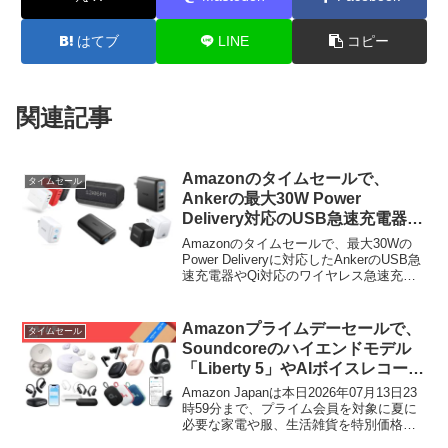
はてブ
LINE
コピー
関連記事
Amazonのタイムセールで、
タイムセール
Ankerの最大30W Power
Delivery対応のUSB急速充電器や
Qi対応のワイヤレス急速充電器付
Amazonのタイムセールで、最大30Wの
きBluetoothスピーカーなどが特
Power Deliveryに対応したAnkerのUSB急
速充電器やQi対応のワイヤレス急速充電
別価格で販売中。
器付きBluetoothスピーカーなどが特別価
格で販売中です。詳細は以下から。
Amazonプライムデーセールで、
タイムセール
Soundcoreのハイエンドモデル
「Liberty 5」やAIボイスレコーダ
ー「Soundcore Work」、寝ホン
Amazon Japanは本日2026年07月13日23
「Sleep A20/A30」などが過去最
時59分まで、プライム会員を対象に夏に
必要な家電や服、生活雑貨を特別価格で
安価格で販売中。
販売する「プライムデーセール」を開催