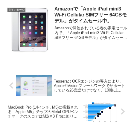
Amazonで「Apple iPad mini3
タイムセール
Wi-Fi Cellular SIMフリー 64GBモ
デル」がタイムセール中。
Amazonで開催されている春の家電セール
内で、「Apple iPad mini3 Wi-Fi Cellular
SIMフリー 64GBモデル」がタイムセール
中となっています。詳細は以下から。
Tesseract OCRエンジンの導入により、
AppleのVisionフレームワークでサポート
している26言語だけでなく、100以上の
言語を追加サポートしたMac用OCRアプ
リ「TRex v1.9」がリリース。
MacBook Pro (14インチ, M5)に搭載され
る「Apple M5」チップのMetal GPUベン
チマークのスコアはM2/M3 Proに迫り、
BlenderベンチマークではM1 Ultraに迫る
もよう。