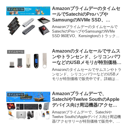
していますが、そのセールに合わせて
AnkerのSoundcoreブランドのオーディオ
Amazonプライムデーのタイムセ
タイムセール
機器がセールとなっています。
ールでSatechiのProハブや
SamsungのNVMe SSD、
Kensingtonのトラックボールマ
Amazonプライムデーのタイムセールで
ウスなどが特別価格で販売中。
SatechiのProハブやSamsungのNVMe
SSD 960EVO、Kensingtonのトラックボ
ールマウスなどが特別価格で販売されて
います。詳細は以下から。
Amazonのタイムセールでサムス
タイムセール
ンやトランセンド、シリコンパワ
ーなどのUSBメモリが特別価格で
販売中。
Amazonのタイムセールでサムスンやトラ
ンセンド、シリコンパワーなどのUSBメ
モリが特別価格で販売中です。詳細は以
下から。
Amazonプライムデーで、
タイムセール
SatechiやTwelve SouthのApple
デバイス向け周辺機器/アクセサ
リーが特別価格で販売中。
Amazonプライムデーで、Satechiや
Twelve SouthのAppleデバイス向け周辺機
器/アクセサリーが特別価格で販売中。ま
す。詳細は以下から。