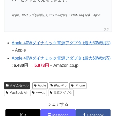
Apple、M5チップを搭載したパワフルな新しいiPad Proを発表 – Apple
Apple 40Wダイナミック電源アダプタ (最大60W対応)
– Apple
Apple 40Wダイナミック電源アダプタ (最大60W対応)
:
6,480円 →
5,873円
– Amazon.co.jp
タイムセール
Apple
iPad-Pro
iPhone
MacBook-Air
セール
電源アダプタ
シェアする
X
Mastodon
Facebook