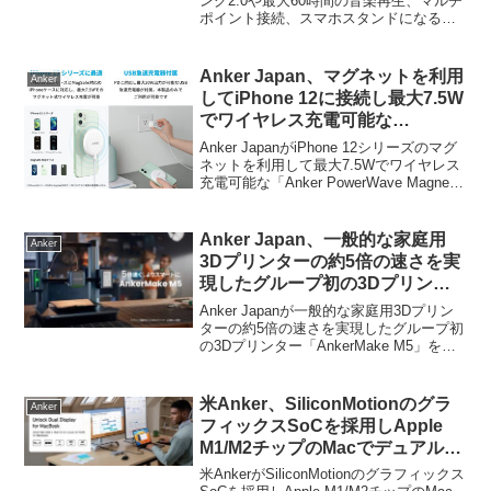
などを備えた完全ワイヤレスイヤ
ング2.0や最大60時間の音楽再生、マルチ
ポイント接続、スマホスタンドになる充
ホン「Soundcore P40i」を発
電ケースなどを備えた完全ワイヤレスイ
売。
ヤホン「Soundcore P40i」を発売してい
ます。詳細は以下から。
Anker Japan、マグネットを利用
Anker
してiPhone 12に接続し最大7.5W
でワイヤレス充電可能な
「PowerWave Magnetic Pad
Anker JapanがiPhone 12シリーズのマグ
Lite」とUSB急速充電器のセット
ネットを利用して最大7.5Wでワイヤレス
充電可能な「Anker PowerWave Magnetic
モデルを発売。
Pad Lite」とUSB急速充電器のセットモ
デルを発売しています。詳細は以下か
ら...
Anker Japan、一般的な家庭用
Anker
3Dプリンターの約5倍の速さを実
現したグループ初の3Dプリンタ
ー「AnkerMake M5」を発売。
Anker Japanが一般的な家庭用3Dプリン
ターの約5倍の速さを実現したグループ初
の3Dプリンター「AnkerMake M5」を発
売しています。詳細は以下から。
米Anker、SiliconMotionのグラ
Anker
フィックスSoCを採用しApple
M1/M2チップのMacでデュアルデ
ィスプレイ出力を可能にする
米AnkerがSiliconMotionのグラフィックス