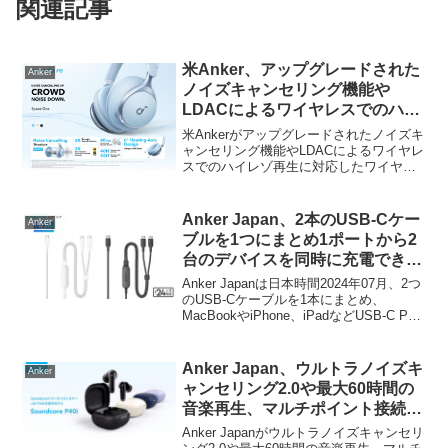
関連記事
米Anker、アップグレードされた
Anker
ノイズキャンセリング機能や
LDACによるワイヤレスでのハイ
レゾ再生に対応したワイヤレスヘ
米Ankerがアップグレードされたノイズキ
ッドホン「Soundcore Space
ャンセリング機能やLDACによるワイヤレ
スでのハイレゾ再生に対応したワイヤレ
One」を発売。
スヘッドホン「Soundcore Space One」
を発売しています。詳細は以下から。
Anker Japan、2本のUSB-Cケー
Anker
ブルを1つにまとめ1ポートから2
台のデバイスを同時に充電できる
分岐ケーブル「Anker USB-C ＆
Anker Japanは日本時間2024年07月、2つ
USB-C ケーブル (2-in-1, 140W)」
のUSB-Cケーブルを1本にまとめ、
MacBookやiPhone、iPadなどUSB-C PD
の1.8mタイプを発売。
対応デバイス2台を同時に充電できる長さ
1.2mの2股(スプリット)USB-Cケーブル
「Anker USB-C ＆ USB-C ケーブル (2-in-
Anker Japan、ウルトラノイズキ
Anker
1, 140W) (A8895)」を発売しましたが、
ャンセリング2.0や最大60時間の
このUSB-Cケーブルの1.8mタイプが発売
音楽再生、マルチポイント接続、
されています。
スマホスタンドになる充電ケース
Anker Japanがウルトラノイズキャンセリ