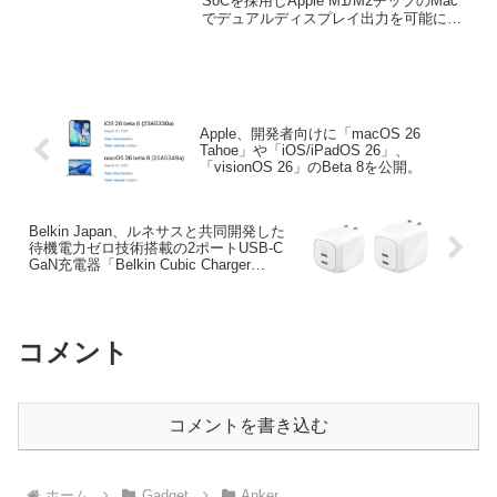
「Anker 563 USB-C Hub (10-in-
SoCを採用しApple M1/M2チップのMac
でデュアルディスプレイ出力を可能にす
1, Dual 4K HDMI, for
る「Anker 563 USB-C Hub (10-in-1, Dual
MacBook)」を発売。
4K HDMI, for...
Apple、開発者向けに「macOS 26
Tahoe」や「iOS/iPadOS 26」、
「visionOS 26」のBeta 8を公開。
Belkin Japan、ルネサスと共同開発した
待機電力ゼロ技術搭載の2ポートUSB-C
GaN充電器「Belkin Cubic Charger
50W/67W 2ポート」を発表。
コメント
コメントを書き込む
ホーム
Gadget
Anker