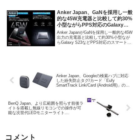
0.9/1.8/3.0m」を新たに発売しています。
詳細は以下から。
Anker Japan、GaNを採用し一般
Anker
的な45W充電器と比較して約30%
小型ながらPPS対応のGalaxy
S23などへ急速充電が可能な
Anker JapanがGaNを採用し一般的な45W
「Anker 313 Charger (Ace,
出力の充電器と比較して約30%小型なが
らGalaxy S23などPPS対応のスマートフ
45W)」を発売。
ォンへ急速充電が可能な「Anker 313
Charger (Ace, 45W)」を発売していま
す。詳...
Anker Japan、Googleの検索ハブに対応
した紛失防止タグ/カード「Eufy
SmartTrack Link/Card (Android用)」の予
約販売を開始。
BenQ Japan、より広範囲を照らす前後ラ
イトを搭載し無線リモコンでの操作が可
能な次世代LEDモニターライト
「ScreenBar® Halo 2」を6月3日より発
売。
コメント