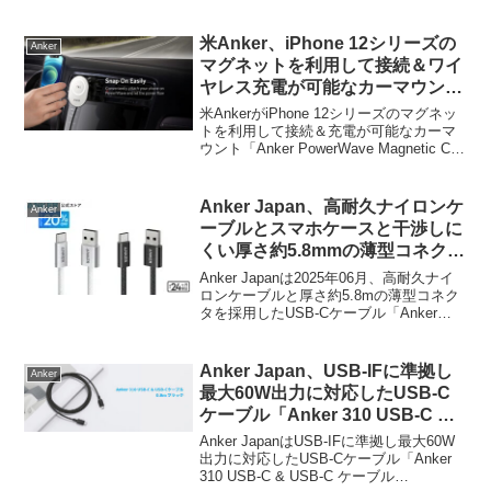
(52.5W)」のUSB-Cケーブル付属モデルを
発売しています。詳細は以下から。
米Anker、iPhone 12シリーズの
Anker
マグネットを利用して接続＆ワイ
ヤレス充電が可能なカーマウント
「Anker PowerWave Magnetic
米AnkerがiPhone 12シリーズのマグネッ
Car Charging Mount」を発売。
トを利用して接続＆充電が可能なカーマ
ウント「Anker PowerWave Magnetic Car
Charging Mount」を発売しています。詳
細は以下から。
Anker Japan、高耐久ナイロンケ
Anker
ーブルとスマホケースと干渉しに
くい厚さ約5.8mmの薄型コネクタ
を採用した「Anker Zolo USB-C
Anker Japanは2025年06月、高耐久ナイ
& USB-A ケーブル」を発売。
ロンケーブルと厚さ約5.8mの薄型コネク
タを採用したUSB-Cケーブル「Anker
Zolo USB-C & USB-C ケーブル (240W, 高
耐久ナイロン) (A8060)」を発売しました
が、そのUSB-C & USB-A版となる
Anker Japan、USB-IFに準拠し
Anker
「Anker Zolo USB-C & USB-A ケーブル
最大60W出力に対応したUSB-C
(A8052)」が新たに発売されています。
ケーブル「Anker 310 USB-C &
USB-C ケーブル 0.9/1.8/3.0m」
Anker JapanはUSB-IFに準拠し最大60W
を発売。
出力に対応したUSB-Cケーブル「Anker
310 USB-C & USB-C ケーブル