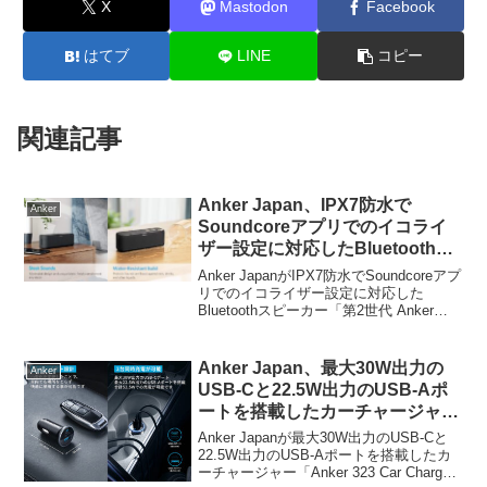
X
Mastodon
Facebook
はてブ
LINE
コピー
関連記事
Anker Japan、IPX7防水で
Anker
Soundcoreアプリでのイコライ
ザー設定に対応したBluetoothス
ピーカー「第2世代 Anker
Anker JapanがIPX7防水でSoundcoreアプ
Soundcore Boost」を発売。
リでのイコライザー設定に対応した
Bluetoothスピーカー「第2世代 Anker
Soundcore Boost」を発売しています。詳
細は以下から。
Anker Japan、最大30W出力の
Anker
USB-Cと22.5W出力のUSB-Aポ
ートを搭載したカーチャージャー
「Anker 323 Car Charger
Anker Japanが最大30W出力のUSB-Cと
(52.5W)」のUSB-Cケーブル付属
22.5W出力のUSB-Aポートを搭載したカ
ーチャージャー「Anker 323 Car Charger
モデルを発売。