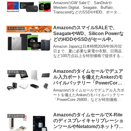
ポータブルストレージがセール
AmazonのGW Saleで、SanDiskや
中。
Western Digital、Seagate、Buffalo、
TranscendなどのSSDやHDD、ポータブ
ルストレージがセールとなっています。
詳細は以下から。
AmazonのスマイルSALEで、
タイムセール
SeagateやWD、Silicon Powerな
どのHDDやSSDがセール中。
Amazon Japanは日本時間2026年06月02
日まで、夏に必要な家電や衣類、日用品
など100万点以上を特別価格で提供する
「スマイルSALE」を開催しますが、この
セールでHDDやSSDなどがセールとなっ
ています。
Amazonのタイムセールでデュア
タイムセール
ル入力ポートを備えたAnkerのモ
バイルバッテリー「PowerCore
26800」などが特別価格で販売
Amazonのタイムセールでデュアル入力ポ
中。
ートを備えたAnkerのモバイルバッテリー
「PowerCore 26800」などが特別価格で
販売中です。詳細は以下から。
AmazonのタイムセールでX-Rite
タイムセール
のディスプレイキャリブレーショ
ンツールやNetatomのネットワー