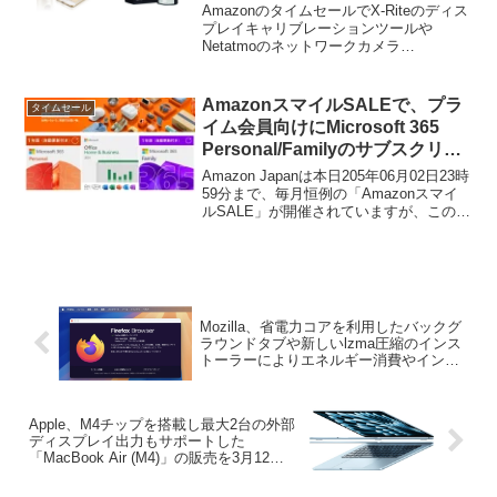
クカメラなどが特別価格で販売
AmazonのタイムセールでX-Riteのディス
中。
プレイキャリブレーションツールや
Netatmoのネットワークカメラ
Welcome、cheeroのモバイルバッテリ
ー、Jawbone UP2などが特別価格で販売
中です。詳細は以下から。
AmazonスマイルSALEで、プラ
タイムセール
イム会員向けにMicrosoft 365
Personal/Familyのサブスクリプ
ションやOffice 2024の永続版ラ
Amazon Japanは本日205年06月02日23時
イセンスがタイムセール中。
59分まで、毎月恒例の「Amazonスマイ
ルSALE」が開催されていますが、このス
マイルSALEで、MicrosoftのOfficeライセ
ンスやサブスクリプションがタイムセー
ルとなっています。
Mozilla、省電力コアを利用したバックグ
ラウンドタブや新しいlzma圧縮のインス
トーラーによりエネルギー消費やインス
トール時間を削減した「Firefox v136 for
macOS」をリリース。
Apple、M4チップを搭載し最大2台の外部
ディスプレイ出力もサポートした
「MacBook Air (M4)」の販売を3月12日
より開始。