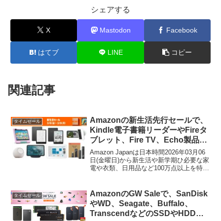
シェアする
X
Mastodon
Facebook
はてブ
LINE
コピー
関連記事
Amazonの新生活先行セールで、
タイムセール
Kindle電子書籍リーダーやFireタ
ブレット、Fire TV、Echo製品が
特別価格となる「Amazonデバイ
Amazon Japanは日本時間2026年03月06
スがお得」セールが開催中。
日(金曜日)から新生活や新学期ひ必要な家
電や衣類、日用品など100万点以上を特別
価格で提供する「Amazon新生活セール」
を開催しますが、そのセールの先行セー
ルとしてAmazonデバイスのお買い得セー
AmazonのGW Saleで、SanDisk
タイムセール
ルを開催しています。
やWD、Seagate、Buffalo、
TranscendなどのSSDやHDD、