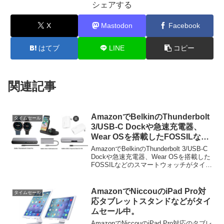
シェアする
X
Mastodon
Facebook
はてブ
LINE
コピー
関連記事
AmazonでBelkinのThunderbolt
タイムセール
3/USB-C Dockや急速充電器、
Wear OSを搭載したFOSSILなど
のスマートウォッチがタイムセー
AmazonでBelkinのThunderbolt 3/USB-C
ル中。
Dockや急速充電器、Wear OSを搭載した
FOSSILなどのスマートウォッチがタイム
セール中です。詳細は以下から。
AmazonでNiccouのiPad Pro対
タイムセール
応タブレットスタンドなどがタイ
ムセール中。
AmazonでNiccouのiPad Pro対応のタブレ