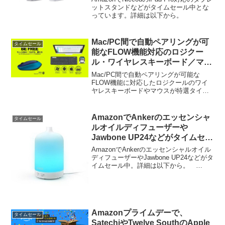
ットスタンドなどがタイムセール中とな
っています。詳細は以下から。
Mac/PC間で自動ペアリングが可
タイムセール
能なFLOW機能対応のロジクー
ル・ワイヤレスキーボード／マウ
スが特選タイムセール中。
Mac/PC間で自動ペアリングが可能な
FLOW機能に対応したロジクールのワイ
ヤレスキーボードやマウスが特選タイム
セールが開催されています。詳細は以下
から。
AmazonでAnkerのエッセンシャ
タイムセール
ルオイルディフューザーや
Jawbone UP24などがタイムセー
ル中。
AmazonでAnkerのエッセンシャルオイル
ディフューザーやJawbone UP24などがタ
イムセール中。詳細は以下から。
Amazonの15時台からのタイムセール
で、Ankerの5ポートUSB急速充電器やエ
ッセンシャルオイルディフューザ...
Amazonプライムデーで、
タイムセール
SatechiやTwelve SouthのApple