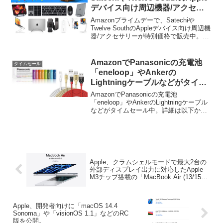
デバイス向け周辺機器/アクセサ
リーが特別価格で販売中。
Amazonプライムデーで、Satechiや
Twelve SouthのAppleデバイス向け周辺機
器/アクセサリーが特別価格で販売中。ま
す。詳細は以下から。
AmazonでPanasonicの充電池
タイムセール
「eneloop」やAnkerの
Lightningケーブルなどがタイム
セール中。
AmazonでPanasonicの充電池
「eneloop」やAnkerのLightningケーブル
などがタイムセール中。詳細は以下か
ら。 15時からAmazonタイムセールで
AmazonでPanasonicのeneloopやAmazon
ベー...
Apple、クラムシェルモードで最大2台の
外部ディスプレイ出力に対応したApple
M3チップ搭載の「MacBook Air (13/15イ
ンチ, M3, 2024)」を3月8日に発売。
Apple、開発者向けに「macOS 14.4
Sonoma」や「visionOS 1.1」などのRC
版を公開。