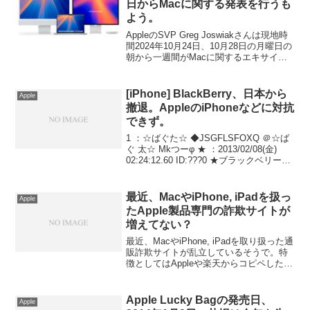
日からMacに関する発表を行うも
よう。
AppleのSVP Greg Joswiakさんは現地時
間2024年10月24日、10月28日の月曜日の
朝から一週間がMacに関するエキサイテ
ィングな発表が続くとして、カレンダー
にマークしておくようにXでポストしてい
ます。
[iPhone] BlackBerry、日本から
Apple
撤退。AppleのiPhoneなどに対抗
できず。
1 ：☆ばぐた☆ ◆JSGFLSFOXQ ＠☆ば
ぐ 太☆ Mkつーφ ★ ：2013/02/08(金)
02:24:12.60 ID:???0 ★ブラックベリー、
日本撤退 アップルに対抗できず ・カナ
ダの通信機器大手、ブラックベリーは日
本...
最近、MacやiPhone, iPadを扱っ
Apple
たApple製品専門の詐欺サイトが
増えてない？
最近、MacやiPhone, iPadを取り扱った通
販詐欺サイトが乱立しているそうで。特
徴としてはAppleや楽天からコピペしたと
思われる変な日本語を使用しドメイン登
録は中国となっているそうです。詳細は
以下から。
Apple Lucky Bagの発売日、
Apple