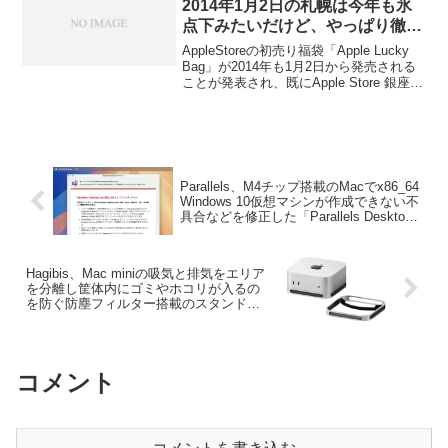
2014年1月2日の札幌は今年も氷
点下みたいだけど、やっぱり徹夜
してならぶ？
AppleStoreの初売り福袋「Apple Lucky
Bag」が2014年も1月2日から発売される
ことが発表され、既にApple Store 銀座な
どでは並んでいる方がいるそうですが、
Apple Store札幌の週間天気を見ると1月2
日は今年も氷点下の予報だが、やはり前
日から並ぶ方がいるようです。詳細は以
下から。
Parallels、M4チップ搭載のMacでx86_64
Windows 10仮想マシンが作成できない不
具合などを修正した「Parallels Desktop
for Mac v20.2.1」をリリース。
Hagibis、Mac miniの吸気と排気をエリア
を分離し筐体内にゴミやホコリが入るの
を防ぐ防塵フィルター搭載のスタンド
「Hagibis Mac mini M4 Dustproof
Stand」を発売。
コメント