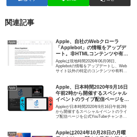
関連記事
Apple、自社のWebクローラ
Apple
「Applebot」の情報をアップデ
ート。非HTMLコンテンツや有料
ページをAI回答の生成データとし
Appleは現地時間2026年06月08日、
て拒否できることを明記。
Applebotの情報をアップデートし、Web
サイト以外の特定のコンテンツや有料コ
ンテンツでAI学習データの収集や回答生
成を拒否できることを明記しています。
Apple、日本時間2020年9月16日
Apple
午前2時から開催するスペシャル
イベントのライブ配信ページを公
式YouTubeチャンネルに公開。
Appleが日本時間2020年9月16日午前2時
から開催するスペシャルイベントのライ
ブ配信ページを公式YouTubeチャンネル
に公開しています。詳細は以下から。
Appleは2024年10月28日の月曜
Apple