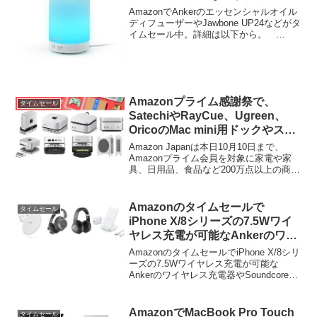
ル中。
AmazonでAnkerのエッセンシャルオイル
ディフューザーやJawbone UP24などがタ
イムセール中。詳細は以下から。
Amazonの15時台からのタイムセール
で、Ankerの5ポートUSB急速充電器やエ
ッセンシャルオイルディフューザ...
Amazonプライム感謝祭で、
タイムセール
SatechiやRayCue、Ugreen、
OricoのMac mini用ドックやスト
レージが特選タイムセール中。
Amazon Japanは本日10月10日まで、
Amazonプライム会員を対象に家電や家
具、日用品、食品など200万点以上の商品
を特別価格で提供する「Amazonプライム
感謝祭」を開催していますが、このプラ
イム感謝祭セールに合わせてMac mini
Amazonのタイムセールで
タイムセール
(2024)用アクセサリーが特選タイムセー
iPhone X/8シリーズの7.5Wワイ
ルとなっています。
ヤレス充電が可能なAnkerのワイ
ヤレス充電器やSoundcoreブラ
AmazonのタイムセールでiPhone X/8シリ
ンドのBluetoothヘッドホンが特
ーズの7.5Wワイヤレス充電が可能な
Ankerのワイヤレス充電器やSoundcoreブ
別価格販中。
ランドのBluetoothヘッドホンが特別価格
で販売中/予定となっています。詳細は以
下から。
AmazonでMacBook Pro Touch
タイムセール