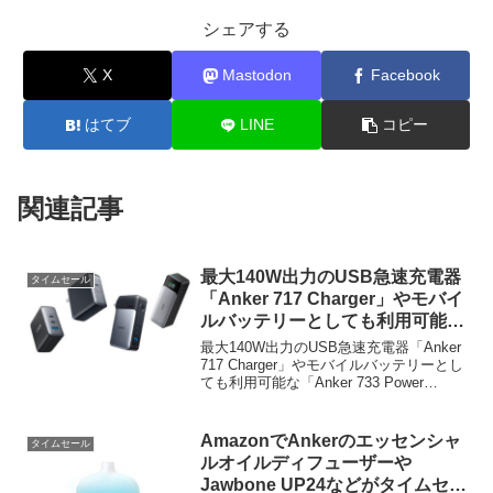
シェアする
X
Mastodon
Facebook
はてブ
LINE
コピー
関連記事
最大140W出力のUSB急速充電器
タイムセール
「Anker 717 Charger」やモバイ
ルバッテリーとしても利用可能な
「Anker 733 Power Bank」など
最大140W出力のUSB急速充電器「Anker
がクーポンセール中。
717 Charger」やモバイルバッテリーとし
ても利用可能な「Anker 733 Power
Bank」などがクーポンセールとなってい
ます。詳細は以下から。
AmazonでAnkerのエッセンシャ
タイムセール
ルオイルディフューザーや
Jawbone UP24などがタイムセー