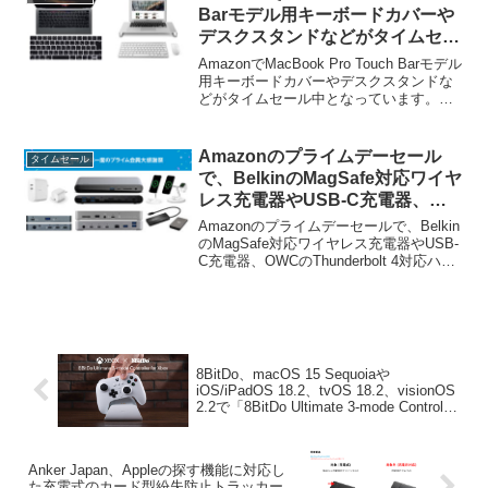
Barモデル用キーボードカバーや
デスクスタンドなどがタイムセー
ル中。
AmazonでMacBook Pro Touch Barモデル
用キーボードカバーやデスクスタンドな
どがタイムセール中となっています。詳
細は以下から。
Amazonのプライムデーセール
タイムセール
で、BelkinのMagSafe対応ワイヤ
レス充電器やUSB-C充電器、
OWCのThunderbolt 4対応ハブな
Amazonのプライムデーセールで、Belkin
どがセール中。
のMagSafe対応ワイヤレス充電器やUSB-
C充電器、OWCのThunderbolt 4対応ハブ
などがセールとなっています。詳細は以
下から。
8BitDo、macOS 15 Sequoiaや
iOS/iPadOS 18.2、tvOS 18.2、visionOS
2.2で「8BitDo Ultimate 3-mode Controller
for Xbox」コントローラーがAppleデバイ
スに対応したと発表。
Anker Japan、Appleの探す機能に対応し
た充電式のカード型紛失防止トラッカー