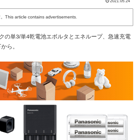
2021.05.24
ticle contains advertisements.
クの単3/単4乾電池エボルタとエネループ、急速充電
下から。