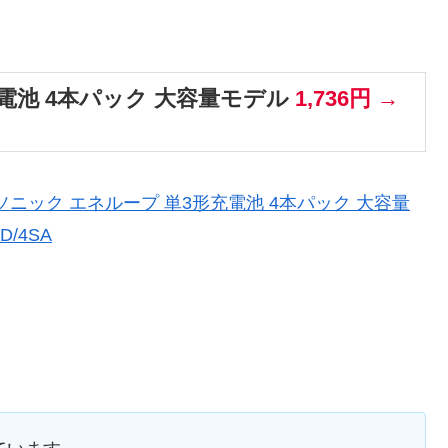
電池 4本パック 大容量モデル
1,736円 →
】パナソニック エネループ 単3形充電池 4本パック 大容量
CD/4SA