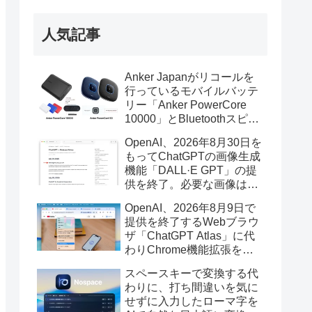
人気記事
Anker Japanがリコールを
行っているモバイルバッテ
リー「Anker PowerCore
10000」とBluetoothスピー
カー「PowerConf S3」で周
OpenAI、2026年8月30日を
辺を焼損する火災が6月に3
もってChatGPTの画像生成
件発生していたそうなので
機能「DALL·E GPT」の提
注意を。
供を終了。必要な画像は期
限までにダウンロードを。
OpenAI、2026年8月9日で
提供を終了するWebブラウ
ザ「ChatGPT Atlas」に代
わりChrome機能拡張をア
ップデートし、YouTube動
スペースキーで変換する代
画の質問やAsk ChatGPT機
わりに、打ち間違いを気に
能を追加。
せずに入力したローマ字を