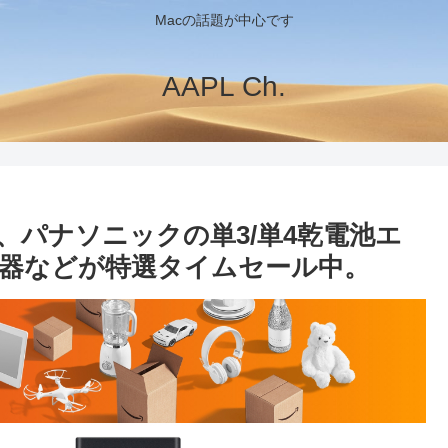
Macの話題が中心です
AAPL Ch.
で、パナソニックの単3/単4乾電池エ
器などが特選タイムセール中。