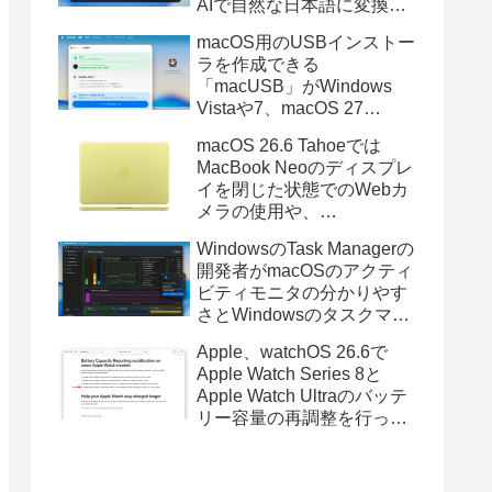
AIで自然な日本語に変換し
てくれるMac用の日本語入
macOS用のUSBインストー
力アプリ「Nospace」がリ
ラを作成できる
リース。
「macUSB」がWindows
Vistaや7、macOS 27
Golden GateのUSBインス
macOS 26.6 Tahoeでは
トーラの作成に対応。
MacBook Neoのディスプレ
イを閉じた状態でのWebカ
メラの使用や、
Finder/Apple Configuratorを
WindowsのTask Managerの
利用しMacBook Neoを復元
開発者がmacOSのアクティ
する際の安定性が向上。
ビティモニタの分かりやす
さとWindowsのタスクマネ
ージャの詳細さを合わせた
Apple、watchOS 26.6で
Mac用システムモニタアプ
Apple Watch Series 8と
リ「Task Manager TMOG」
Apple Watch Ultraのバッテ
のBeta版を公開。
リー容量の再調整を行った
と発表。