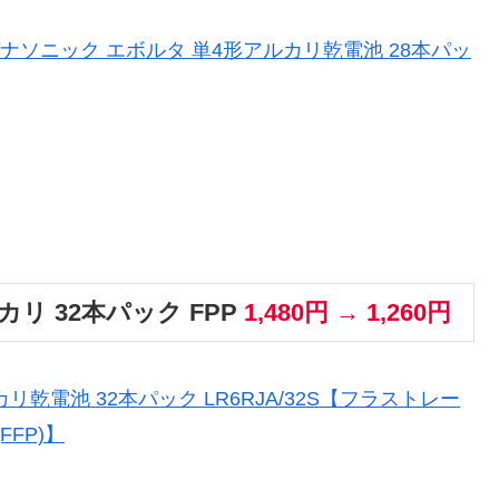
定】 パナソニック エボルタ 単4形アルカリ乾電池 28本パッ
リ 32本パック FPP
1,480円 → 1,260円
リ乾電池 32本パック LR6RJA/32S【フラストレー
FP)】