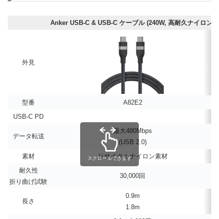
Anker USB-C & USB-C ケーブル (240W, 高耐久ナイロン)
外見
型番
A82E2
USB-C PD
最大480Mbps
データ転送
(USB 2.0)
素材
リサイクルナイロン素材
スクロールできます
耐久性
30,000回
折り曲げ試験
0.9m
長さ
1.8m