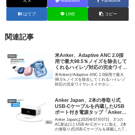
X
Mastodon
Facebook
はてブ
LINE
コピー
関連記事
米Anker、Adaptive ANC 2.0採
Anker
用で最大98.5％ノイズを除去して
くれるハイレゾ対応の完全ワイヤ
レスイヤホン「Soundcore
米AnkerがAdaptive ANC 2.0採用で最大
Liberty 4 NC」を発売。
98.5％ノイズを除去してくれるハイレゾ
対応の完全ワイヤレスイヤホン
「Soundcore Liberty 4 NC」を発売してい
ます。詳細は以下から。
Anker Japan、2本の巻取り式
Anker
USB-Cケーブルを内蔵したUSB
ポート付き電源タップ「Anker
Nano Charging Station (7-in-1,
Anker Japanは2025年07月07日、3つの
100W, 巻取り式USB-Cケーブ
AC差込口とUSB-A/-Cポートに加え、2本
の巻取り式USB-Cケーブルを搭載した7-
ル)」のホワイトモデルを発売。
in-1のUSB充電ポート付き電源タップ