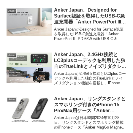
「Anker Nano Charging Station (7-in-1,
100W, 巻取り式 USB-C ケーブル)
Anker Japan、Designed for
Anker
(A91C8)」を発売しましたが、本日、この
Surface認証を取得したUSB-C急
電源タップにホワイトモデルが追加＆発
速充電器「Anker PowerPort III
売されています。
PD 65W with USB-Cケーブル」
Anker JapanがDesigned for Surface認証
を発売。
を取得したUSB-C急速充電器「Anker
PowerPort III PD 65W with USB-C &
USB-C ケーブル (1.8m)」を発売していま
す。詳細は...
Anker Japan、2.4GHz接続と
Anker
LC3plusコーデックを利用した独
自のTrueLinkとノイズリダクショ
ン機能を搭載しクリアな音声収録
Anker Japanが2.4GHz接続とLC3plusコー
が可能なワイヤレスマイク
デックを利用した独自のTrueLinkとノイ
ズリダクション機能を搭載し、iPhoneや
「AnkerWork M650」を発売。
Androidスマートフォン、デジタルカメラ
などでクリアな音声収録が可能なワイヤ
レスマイクロホ...
Anker Japan、リングスタンドと
Anker
スマホリング付きのiPhone 15
Pro/Max用ケース「Anker
MagGo Magnetic Case (2-in-1,
Anker Japanは日本時間2024年10月28
360°シリコンリング)」などを発
日、リングスタンドとスマホリング搭載
のiPhoneケース「Anker MagGo Magnetic
売。
Case (2-in-1, 360°シリコンリング)