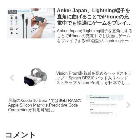
(A90H0)」と、リングスタンドのみの
「Anker MagGo Magnetic Case (360°リ
Anker Japan、Lightning端子を
Anker
ングスタンド) (A90H1)」のiPhone 15
直角に曲げることでiPhoneの充
Pro/iPhone 15 Pro Maxモデルを新たに発
電中でも快適にゲームをプレイで
売しています。
きるMFi認証のLightningケーブ
Anker JapanがLightning端子を直角にする
ル「Anker PowerLine Play 90
ことでiPhoneの充電中でも快適にゲーム
をプレイできるMFi認証のLightningケーブ
USB-C & ライトニングケーブ
ル「Anker PowerLine Play 90 USB-C &
ル」を発売。
ライトニングケーブル」...
Vision Proの装着感を高めるヘッドストラ
ップ「Spigen DR210 パッド入りヘッド
ストラップ Vision Pro用」が日本でも販
売開始。
最新のXcode 16 Beta 4では8GB RAMの
Apple Silicon MacでもPredictive Code
Completionが利用可能に。
コメント