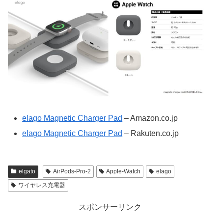
elago Magnetic Charger Pad
– Amazon.co.jp
elago Magnetic Charger Pad
– Rakuten.co.jp
elgato
AirPods-Pro-2
Apple-Watch
elago
ワイヤレス充電器
スポンサーリンク