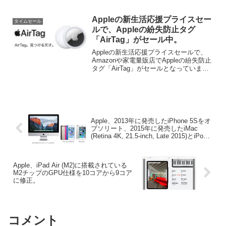
販売中です。詳細は以下から。
Appleの新生活応援プライスセー
タイムセール
ルで、Appleの紛失防止タグ
「AirTag」がセール中。
Appleの新生活応援プライスセールで、
Amazonや家電量販店でAppleの紛失防止
タグ「AirTag」がセールとなっていま
す。詳細は以下から。
Apple、2013年に発売したiPhone 5Sをオ
ブソリート、2015年に発売したiMac
(Retina 4K, 21.5-inch, Late 2015)とiPod
touch (第6世代)をビンテージ製品に追
加。
Apple、iPad Air (M2)に搭載されている
M2チップのGPU仕様を10コアから9コア
に修正。
コメント