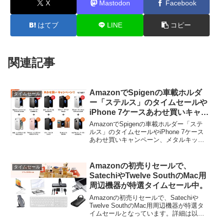
X
Mastodon
Facebook
はてブ
LINE
コピー
関連記事
AmazonでSpigenの車載ホルダ
タイムセール
ー「ステルス」のタイムセールや
iPhone 7ケースあわせ買いキャン
ペーンなどが開催中。
AmazonでSpigenの車載ホルダー「ステ
ルス」のタイムセールやiPhone 7ケース
あわせ買いキャンペーン、メタルキック
スタンド「U100」プレゼントキャンペー
ンなどが開催中です。詳細は以下か
ら。 AmazonでSpigenがiPho...
Amazonの初売りセールで、
タイムセール
SatechiやTwelve SouthのMac用
周辺機器が特選タイムセール中。
Amazonの初売りセールで、Satechiや
Twelve SouthのMac用周辺機器が特選タ
イムセールとなっています。詳細は以下