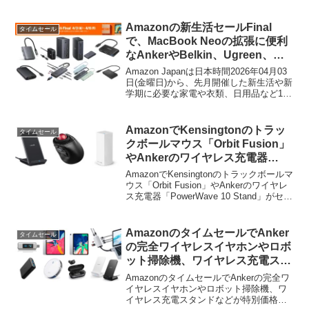
から。
Amazonの新生活セールFinal
タイムセール
で、MacBook Neoの拡張に便利
なAnkerやBelkin、Ugreen、エ
レコムなどのUSB-Cハブがセー
Amazon Japanは日本時間2026年04月03
ル中。
日(金曜日)から、先月開催した新生活や新
学期に必要な家電や衣類、日用品など100
万点以上を特別価格で提供する「Amazon
新生活セール」のFinalセールを開催しま
すが、そのセールの先行セールとして
AmazonでKensingtonのトラッ
タイムセール
AnkerやBelkin、Ugreen、エレコムなどメ
クボールマウス「Orbit Fusion」
ーカーが発売するUSB-Cハブがセールと
やAnkerのワイヤレス充電器
なっています。
「PowerWave 10 Stand」がセー
AmazonでKensingtonのトラックボールマ
ル特価で販売中。
ウス「Orbit Fusion」やAnkerのワイヤレ
ス充電器「PowerWave 10 Stand」がセー
ル特価で販売されています。詳細は以下
から。
AmazonのタイムセールでAnker
タイムセール
の完全ワイヤレスイヤホンやロボ
ット掃除機、ワイヤレス充電スタ
ンドなどが特別価格で販売中。
AmazonのタイムセールでAnkerの完全ワ
イヤレスイヤホンやロボット掃除機、ワ
イヤレス充電スタンドなどが特別価格で